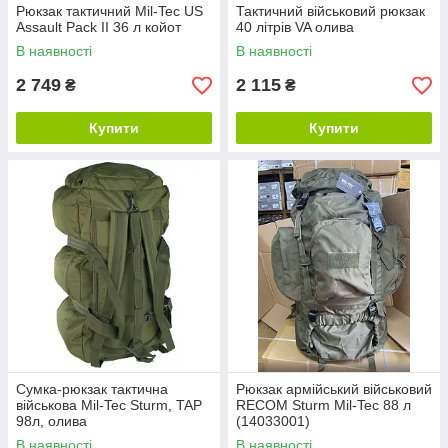
Рюкзак тактичний Mil-Tec US
Тактичний військовий рюкзак
Assault Pack II 36 л койот
40 літрів VA олива
В наявності
В наявності
2 749
2 115
₴
₴
Купити
Купити
Сумка-рюкзак тактична
Рюкзак армійський військовий
військова Mil-Tec Sturm, TAP
RECOM Sturm Mil-Tec 88 л
98л, олива
(14033001)
В наявності
В наявності