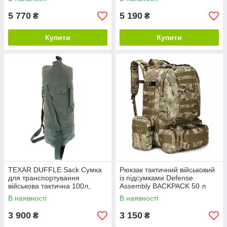
5 770
5 190
₴
₴
Купити
Купити
TEXAR DUFFLE Sack Сумка
Рюкзак тактичний військовий
для транспортування
із підсумками Defense
військова тактична 100л,
Assembly BACKPACK 50 л
олива
мультикам
В наявності
В наявності
3 900
3 150
₴
₴