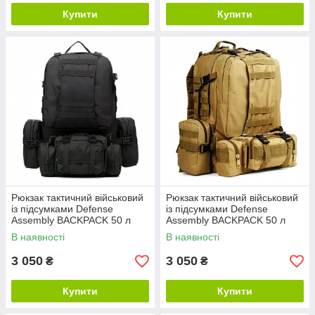
Купити
Купити
Рюкзак тактичний військовий
Рюкзак тактичний військовий
із підсумками Defense
із підсумками Defense
Assembly BACKPACK 50 л
Assembly BACKPACK 50 л
чорний
койот
В наявності
В наявності
3 050
3 050
₴
₴
Купити
Купити