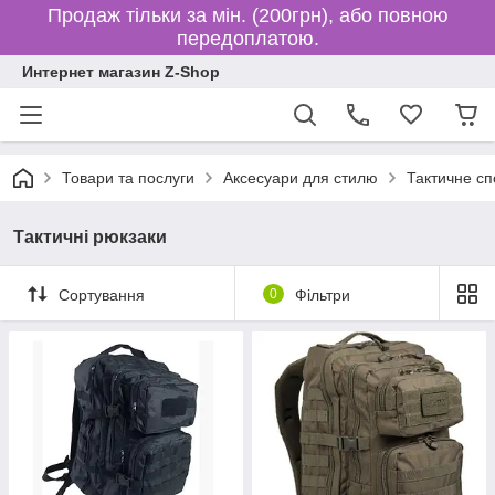
Продаж тільки за мін. (200грн), або повною
передоплатою.
Интернет магазин Z-Shop
Товари та послуги
Аксесуари для стилю
Тактичне с
Тактичні рюкзаки
Сортування
0
Фільтри