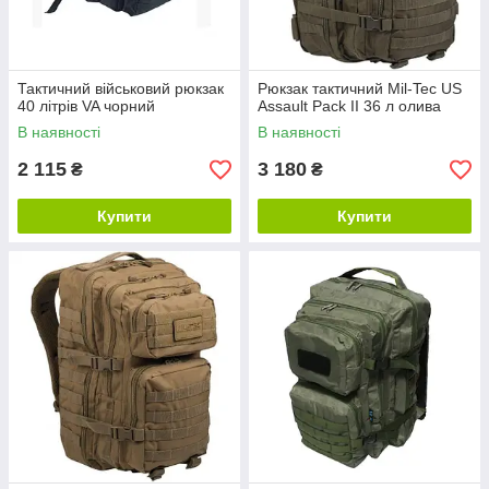
Тактичний військовий рюкзак
Рюкзак тактичний Mil-Tec US
40 літрів VA чорний
Assault Pack II 36 л олива
В наявності
В наявності
2 115
3 180
₴
₴
Купити
Купити