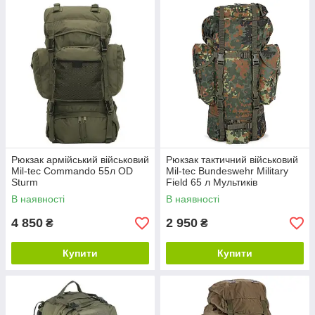
Рюкзак армійський військовий
Рюкзак тактичний військовий
Mil-tec Commando 55л OD
Mil-tec Bundeswehr Military
Sturm
Field 65 л Мультиків
В наявності
В наявності
4 850
2 950
₴
₴
Купити
Купити