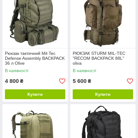
Рюкзак тактичний Mil-Tec
РЮКЗАК STURM MIL-TEC
Defense Assembly BACKPACK
"RECOM BACKPACK 88L"
36 л Olive
oliva
В наявності
В наявності
4 800
5 600
₴
₴
Купити
Купити