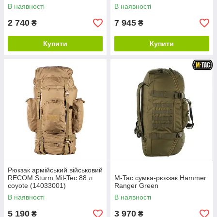
В наявності
В наявності
2 740
7 945
₴
₴
Купити
Купити
Рюкзак армійський військовий
RECOM Sturm Mil-Tec 88 л
M-Tac сумка-рюкзак Hammer
coyote (14033001)
Ranger Green
В наявності
В наявності
5 190
3 970
₴
₴