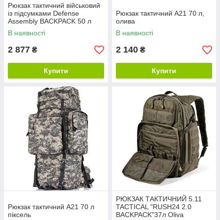
Рюкзак тактичний військовий
із підсумками Defense
Рюкзак тактичний A21 70 л,
Assembly BACKPACK 50 л
олива
мультикам ОПТ!
В наявності
В наявності
2 877
2 140
₴
₴
Купити
Купити
РЮКЗАК ТАКТИЧНИЙ 5.11
Рюкзак тактичний A21 70 л
TACTICAL "RUSH24 2.0
піксель
BACKPACK"37л Oliva