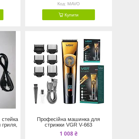
MAVO
Купити
 стейка
Професійна машинка для
я гриля,
стрижки VGR V-663
1 008 ₴