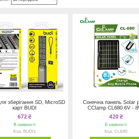
ля зберігання SD, MicroSD
Сонячна панель Solar 
карт BUDI
CClamp CL680 6V - 
672 ₴
420 ₴
В наявності
В наявності
BUDI1
CL680