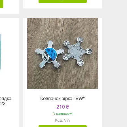
рядка-
Ковпачок зірка "VW"
H22
210 ₴
В наявності
VW