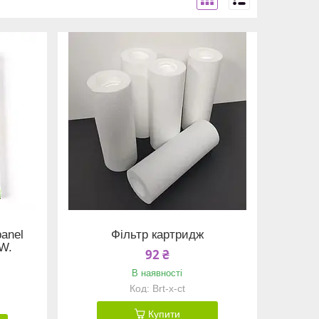
panel
Фільтр картридж
8W.
92 ₴
В наявності
Brt-x-ct
Купити