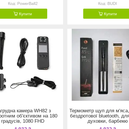
PowerBall2
BUDI
Купити
Купити
грудна камера WH82 з
Термометр щуп для м'яса,
ротним об'єктивом на 180
бездротової bluetooth, дл
градусів, 1080 FHD
духовки, барбекю