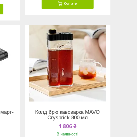
Купити
смарт-
Колд брю кавоварка MAVO
Crysbrick 800 мл
1 806 ₴
В наявності