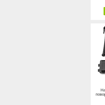
На
пово