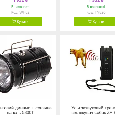
1 932 ₴
1 932 ₴
В наявності
В наявності
WH82
TY520
Купити
Купити
інговий динамо + сонячна
Ультразвуковий трене
панель 5800T
відлякувач собак ZF-