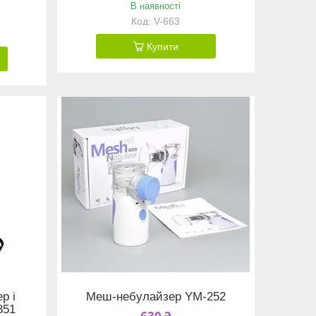
В наявності
V-663
Купити
р і
Меш-небулайзер YM-252
851