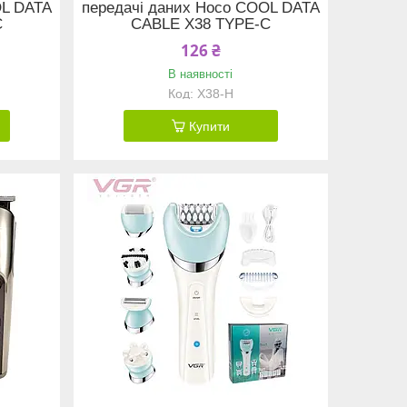
OL DATA
передачі даних Hoco COOL DATA
C
CABLE X38 TYPE-C
126 ₴
В наявності
X38-H
Купити