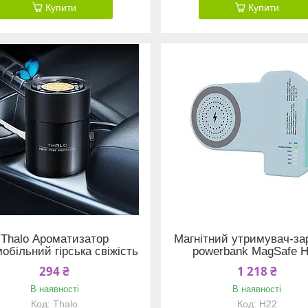
Купити
Купити
Thalo Ароматизатор
Магнітний утримувач-за
обільний гірська свіжість
powerbank MagSafe 
294 ₴
1 218 ₴
В наявності
В наявності
Thalo
H22