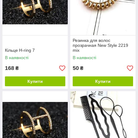
Резинка для волос
прозрачная New Style 2219
Кільце H-ring 7
mix
В наявності
В наявності
168
50
₴
₴
Купити
Купити