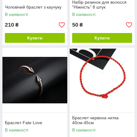
Набір резинок для волосся
Чоловічий браслет з каучуку
"Ніжність" 8 штук
В наявності
В наявності
210
50
₴
₴
Купити
Купити
Браслет червона нитка
Браслет Fate Love
40см-45см
В наявності
В наявності