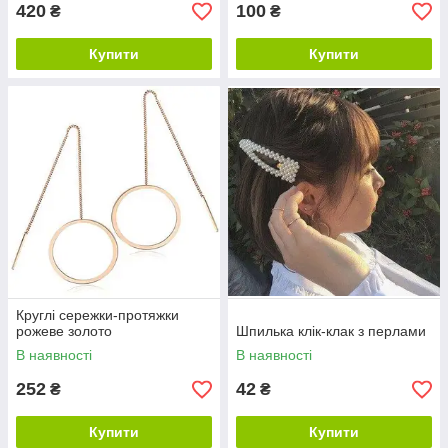
420
100
₴
₴
Купити
Купити
Круглі сережки-протяжки
рожеве золото
Шпилька клік-клак з перлами
В наявності
В наявності
252
42
₴
₴
Купити
Купити