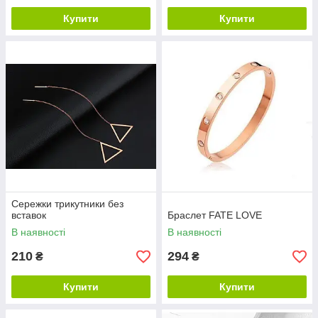
Купити
Купити
Сережки трикутники без
вставок
Браслет FATE LOVE
В наявності
В наявності
210
294
₴
₴
Купити
Купити