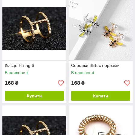
Кільце H-ring 6
Сережки BEE c перлами
В наявності
В наявності
168
168
₴
₴
Купити
Купити