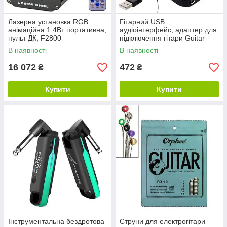
Лазерна установка RGB
Гітарний USB
анімаційна 1.4Вт портативна,
аудіоінтерфейс, адаптер для
пульт ДК, F2800
підключення гітари Guitar
Link
В наявності
В наявності
16 072
472
₴
₴
Купити
Купити
Інструментальна бездротова
Струни для електрогітари