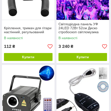
Світлодіодна панель УФ
Кріплення, тримач для гітари
24LED 72Вт 52см Диско
настінний, регульований
стробоскоп світломузика
DMX512
В наявності
В наявності
112
3 240
₴
₴
Купити
Купити