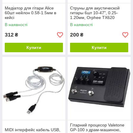
Медіатор для гітари Alice
Струны для акустической
60шт нейлон 0.58-1.5мм в
гитары 6шт 10-47", 0.25-
кейсі
1.20мм, Orphee TX620
В наявності
В наявності
312
200
₴
₴
Купити
Купити
Гітарний процесор Valetone
MIDI інтерфейс кабель USB,
GP-100 з драм-машиною,