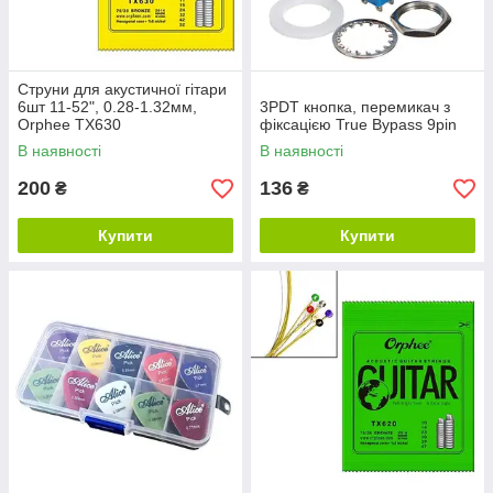
Струни для акустичної гітари
6шт 11-52", 0.28-1.32мм,
3PDT кнопка, перемикач з
Orphee TX630
фіксацією True Bypass 9pin
В наявності
В наявності
200
136
₴
₴
Купити
Купити