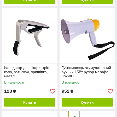
Каподастр для гітари, трігер,
Гучномовець акумуляторний
капо, затискач, прищіпка,
ручний 15Вт рупор мегафон
метал
HW-8C
В наявності
В наявності
128
952
₴
₴
Купити
Купити