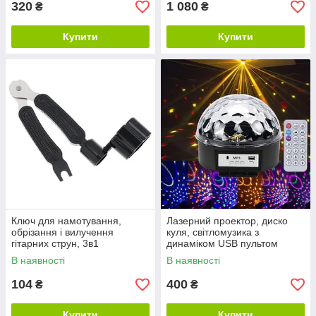
320
1 080
₴
₴
Купити
Купити
Ключ для намотування,
Лазерний проектор, диско
обрізання і вилучення
куля, світломузика з
гітарних струн, 3в1
динаміком USB пультом
В наявності
В наявності
104
400
₴
₴
Купити
Купити