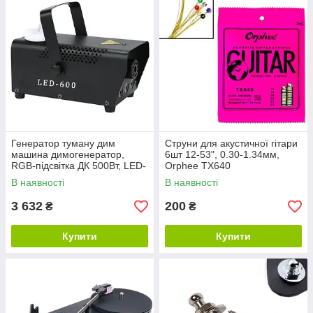
Генератор туману дим
Струни для акустичної гітари
машина димогенератор,
6шт 12-53", 0.30-1.34мм,
RGB-підсвітка ДК 500Вт, LED-
Orphee TX640
600
В наявності
В наявності
3 632
200
₴
₴
Купити
Купити