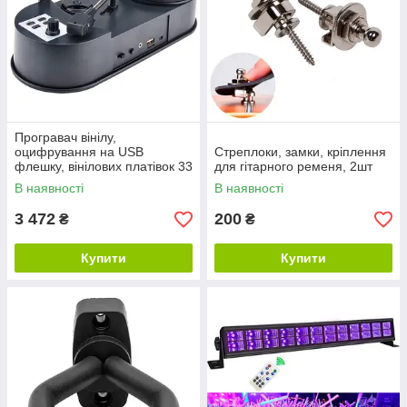
Програвач вінілу,
оцифрування на USB
Стреплоки, замки, кріплення
флешку, вінілових платівок 33
для гітарного ременя, 2шт
45
В наявності
В наявності
3 472
200
₴
₴
Купити
Купити