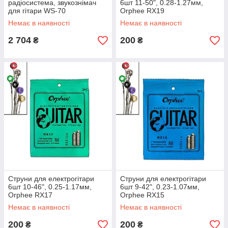
радіосистема, звукознімач
6шт 11-50", 0.28-1.27мм,
для гітари WS-70
Orphee RX19
Немає в наявності
Немає в наявності
2 704
200
₴
₴
Струни для електрогітари
Струни для електрогітари
6шт 10-46", 0.25-1.17мм,
6шт 9-42", 0.23-1.07мм,
Orphee RX17
Orphee RX15
Немає в наявності
Немає в наявності
200
200
₴
₴