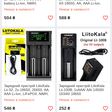
battery Li-Ion, NiMH,
4Х-18650, АА, ААА Li-Ion,
ОРИГИНАЛ
LiFePO4, Ni-Mh, ОРІГІНАЛ
Немає в наявності
Немає в наявності
504
588
₴
₴
Зарядний пристрій LiitoKala
Зарядний пристрій LiitoKala
Lii-S2, 2x-18650, 26650, АА,
Lii-100B, 1xААА/ АА/ 14500/
ААА Li-Ion, LiFePO4, NiMH,
16340/ 18650
ОРИГІНАЛ
Немає в наявності
Немає в наявності
546
252
₴
₴