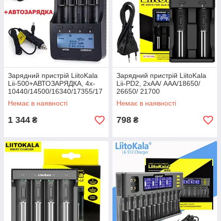
Зарядний пристрій LiitoKala
Зарядний пристрій LiitoKala
Lii-500+АВТОЗАРЯДКА, 4x-
Lii-PD2, 2xАА/ ААА/18650/
10440/14500/16340/17355/17
26650/ 21700
500/17670/18350/18490/1865
Немає в наявності
Немає в наявності
0/22650, 5V, ОРИГІНАЛ
1 344
798
₴
₴