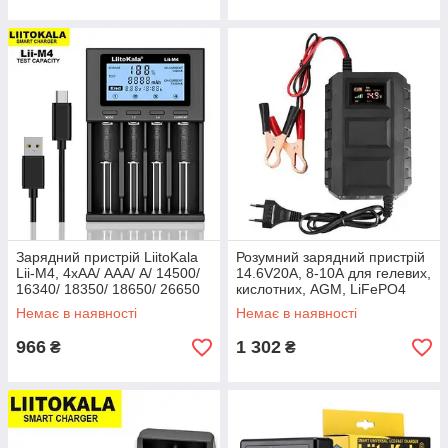
Зарядний пристрій LiitoKala
Розумний зарядний пристрій
Lii-M4, 4хАА/ ААА/ A/ 14500/
14.6V20A, 8-10А для гелевих,
16340/ 18350/ 18650/ 26650
кислотних, AGM, LiFePO4
акумуляторів
Немає в наявності
Немає в наявності
966
1 302
₴
₴