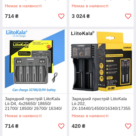
ОРИГІНАЛ
Ni-Mh ОРИГІНАЛ
Немає в наявності
Немає в наявності
714
3 024
₴
₴
Зарядний пристрій LiitoKala
Зарядний пристрій LiitoKala
Lii-D4, 4x26650/ 18650/
Lii-202,
21700/ 18500/ 26700/ 16340/
2Х-10440/14500/16340/17355
22650/ AA/ AAA/ AA
/17500/17670/18350/18490/18
Немає в наявності
Немає в наявності
650/22650, 5V, ОРИГІНАЛ
714
420
₴
₴