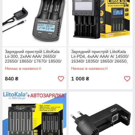
Зарядний пристрій LiitoKala
Зарядний пристрій LiitoKala
Lii-300, 2хAA/ AAA/ 26650/
Lii-PD4, 4хАА/ ААА/ A/ 14500/
22650/ 18650/ 17670/ 18500/
16340/ 18350/ 18650/ 26650,
18350/ 17500/ 17335/ 14500/
LiFePO4, NiCd/NiMH
Немає в наявності
Немає в наявності
16340/ 10440
акумуляторів
840
1 008
₴
₴