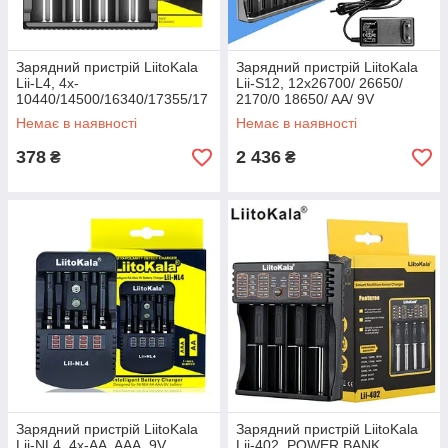
Зарядний пристрій LiitoKala
Зарядний пристрій LiitoKala
Lii-L4, 4x-
Lii-S12, 12x26700/ 26650/
10440/14500/16340/17355/17
2170/0 18650/ AA/ 9V
500/17670/18350/18490/1865
Немає в наявності
Немає в наявності
0/22650, 5V, ОРИГІНАЛ
378
2 436
₴
₴
Зарядний пристрій LiitoKala
Зарядний пристрій LiitoKala
Lii-NL4, 4x-AA, AAA, 9V
Lii-402, POWER BANK,