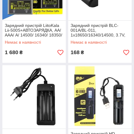
Зарядний пристрій LiitoKala
Зарядний пристрій BLC-
Lii-500S+АВТОЗАРЯДКА, АА/
001A/BL-011,
ААА/ A/ 14500/ 16340/ 18350/
1x18650/16340/14500, 3.7V,
18650/ 26650
USB
Немає в наявності
Немає в наявності
1 680
168
₴
₴
Зарядний пристрій HD-