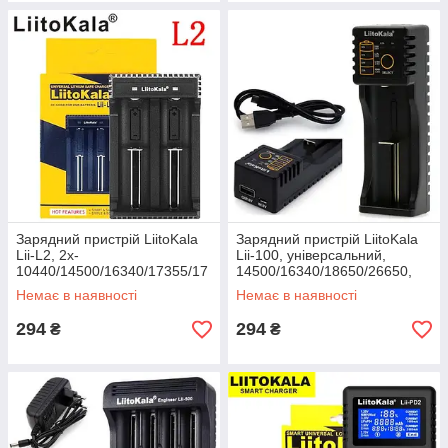
Зарядний пристрій LiitoKala
Зарядний пристрій LiitoKala
Lii-L2, 2x-
Lii-100, універсальний,
10440/14500/16340/17355/17
14500/16340/18650/26650,
500/17670/18350/18490/1865
USB, ОРИГІНАЛ
Немає в наявності
Немає в наявності
0/22650, 5V, ОРИГІНАЛ
294
294
₴
₴