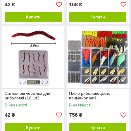
42
168
₴
₴
Купити
Купити
Силіконові черв'яки для
Набір риболовецьких
риболовлі (10 шт.)
приманок set1
В наявності
В наявності
42
756
₴
₴
Купити
Купити