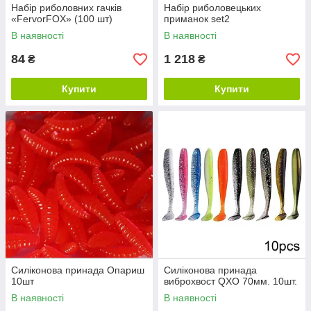
Набір риболовних гачків
Набір риболовецьких
«FervorFOX» (100 шт)
приманок set2
В наявності
В наявності
84
1 218
₴
₴
Купити
Купити
Силіконова принада Опариш
Силіконова принада
10шт
виброхвост QXO 70мм. 10шт.
В наявності
В наявності