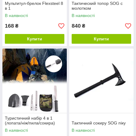
Мультитул-брелок Flexsteel 8
Тактический топор SOG с
в 1
молотком
В наявності
В наявності
168
840
₴
₴
Купити
Купити
Туристичний набір 4 в 1
(лопата/ніж/пила/сокира)
Тактичний сокиру SOG піку
В наявності
В наявності