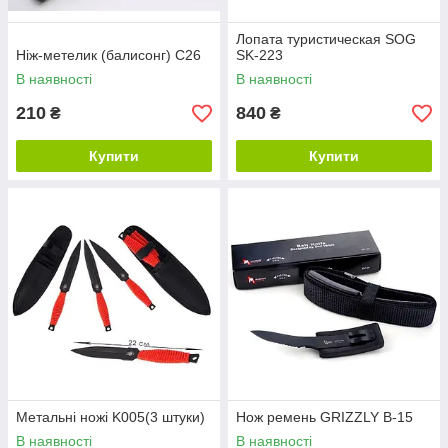
Лопата туристическая SOG
Ніж-метелик (балисонг) C26
SK-223
В наявності
В наявності
210
840
₴
₴
Купити
Купити
Метальні ножі K005(3 штуки)
Нож ремень GRIZZLY B-15
В наявності
В наявності