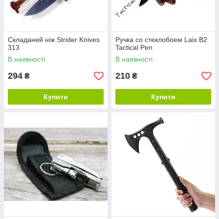
Складаний ніж Strider Knives
Ручка со стеклобоем Laix B2
313
Tactical Pen
В наявності
В наявності
294
210
₴
₴
Купити
Купити