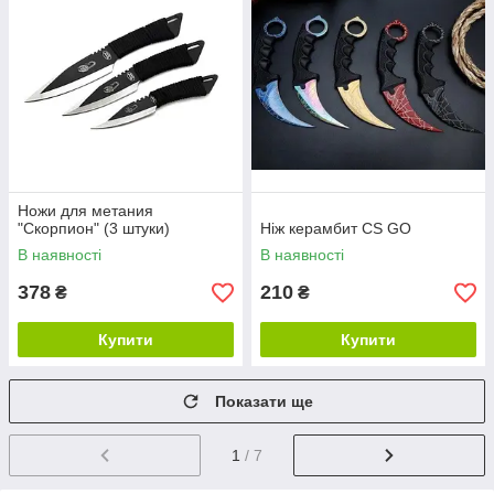
Ножи для метания
"Скорпион" (3 штуки)
Ніж керамбит CS GO
В наявності
В наявності
378
210
₴
₴
Купити
Купити
Показати ще
1
/ 7