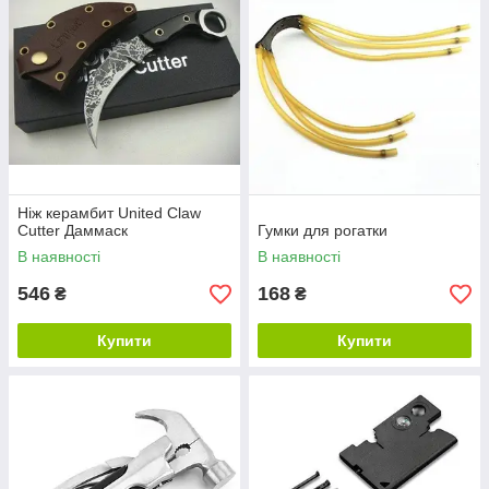
Ніж керамбит United Claw
Cutter Даммаск
Гумки для рогатки
В наявності
В наявності
546
168
₴
₴
Купити
Купити