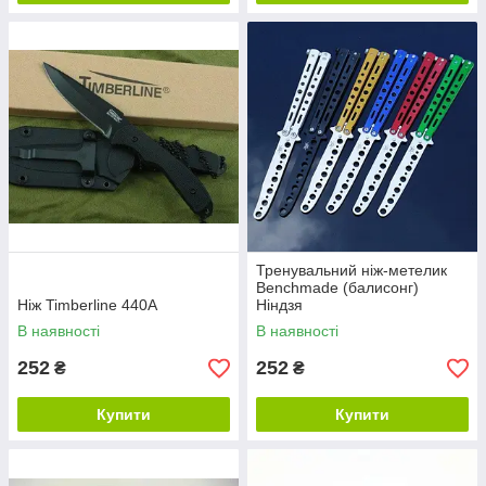
Тренувальний ніж-метелик
Benchmade (балисонг)
Ніж Timberline 440A
Ніндзя
В наявності
В наявності
252
252
₴
₴
Купити
Купити