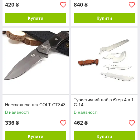
420
840
₴
₴
Купити
Купити
Туристичний набір Єгер 4 в 1
Нескладною ніж COLT CT343
C-14
В наявності
В наявності
336
462
₴
₴
Купити
Купити