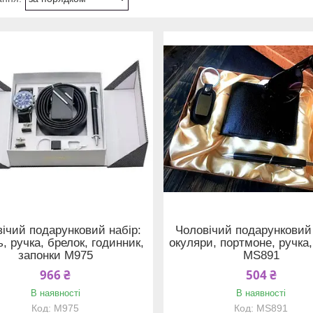
ічий подарунковий набір:
Чоловічий подарунковий 
ь, ручка, брелок, годинник,
окуляри, портмоне, ручка,
запонки M975
MS891
966 ₴
504 ₴
В наявності
В наявності
M975
MS891