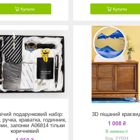
Купити
Купити
ічий подарунковий набір:
3D піщаний краєви
, ручка, краватка, годинник,
1 008 ₴
ми, запонки A06814 тільки
коричневий
В наявності
XY004