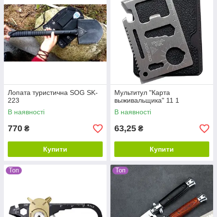
Лопата туристична SOG SK-
Мультитул "Карта
223
выживальщика" 11 1
В наявності
В наявності
770
63,25
₴
₴
Купити
Купити
Топ
Топ