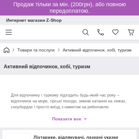
Продаж тільки за мін. (200грн), або повною
передоплатою.
Интернет магазин Z-Shop
Товари та послуги
Активний відпочинок, хобі, туризм
Активний відпочинок, хобі, туризм
Для відпочинку і туризму підходить будь-який час року –
відпочинок на море, гірські походи, зимові катання на лижах,
сноубордах і просто виїзд з наметом на риболовлю.
Показати все
Якщо Ви любите займатися сходженням на гори, то Вам
доводиться долати льодовики і льодопади. Залежно від
стану льодовика, наявності льодових тріщин, крутизни льоду
Ліхтарики, відлякувачі, лазерні указки