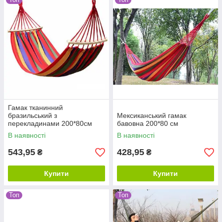
Гамак тканинний
бразильський з
Мексиканський гамак
перекладинами 200*80см
бавовна 200*80 см
В наявності
В наявності
543,95
428,95
₴
₴
Купити
Купити
Топ
Топ