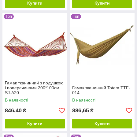
Купити
Купити
Топ
Топ
Гамак тканинний з подушкою
і поперечинами 200*100см
Гамак тканинний Totem TTF-
SJ-A20
014
В наявності
В наявності
846,40
886,65
₴
₴
Купити
Купити
Топ
Топ