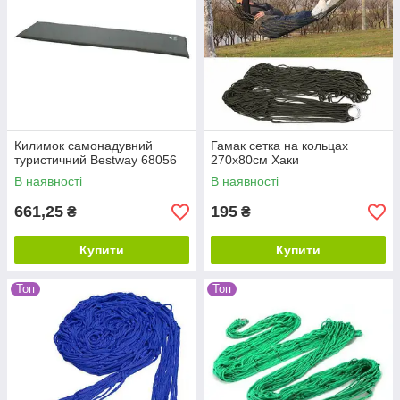
Килимок самонадувний
Гамак сетка на кольцах
туристичний Bestway 68056
270х80см Хаки
В наявності
В наявності
661,25
195
₴
₴
Купити
Купити
Топ
Топ