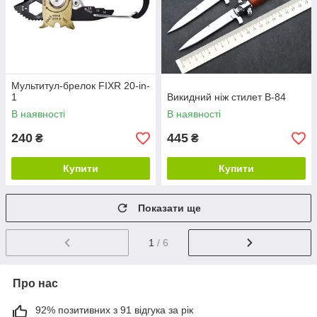
Мультитул-брелок FIXR 20-in-
1
Викидний ніж стилет B-84
В наявності
В наявності
240
445
₴
₴
Купити
Купити
Показати ще
1
/ 6
Про нас
92% позитивних з 91 відгука за рік