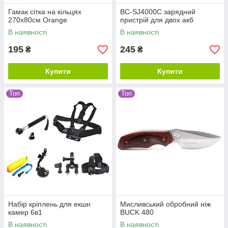
Гамак сітка на кільцях
BC-SJ4000C зарядний
270х80см Orange
пристрій для двох акб
В наявності
В наявності
195
245
₴
₴
Купити
Купити
Топ
Топ
Набір кріплень для екшн
Мисливський обробний ніж
камер 6в1
BUCK 480
В наявності
В наявності