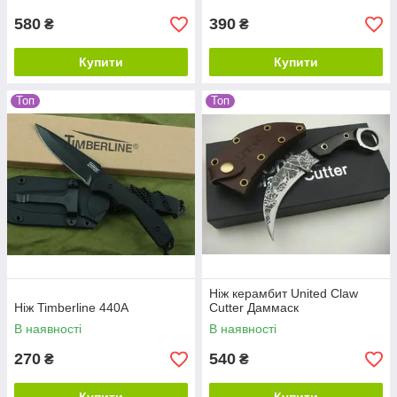
580
390
₴
₴
Купити
Купити
Топ
Топ
Ніж керамбит United Claw
Ніж Timberline 440A
Cutter Даммаск
В наявності
В наявності
270
540
₴
₴