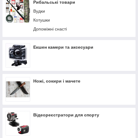
Рибальські товари
Вудки
Котушки
Допоміжні снасті
Екшен камери та аксесуари
Безпека покупки
Покупка товару через додаток «Покупка без ризику»
дозволяє купувати товари вигідно, безпечно і зручно.
Ножі, сокири і мачете
Відеореєстратори для спорту
Швидкість доставки