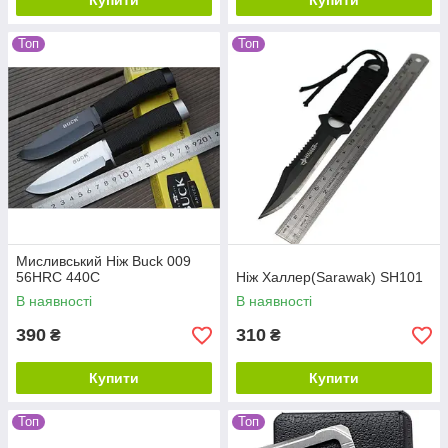
Купити
Купити
Топ
Топ
Мисливський Ніж Buck 009
56HRC 440C
Ніж Халлер(Sarawak) SH101
В наявності
В наявності
390
310
₴
₴
Купити
Купити
Топ
Топ