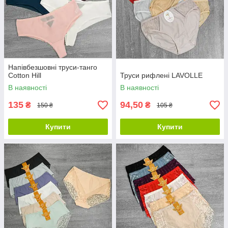
Напівбезшовні труси-танго
Cotton Hill
Труси рифлені LAVOLLE
В наявності
В наявності
135
94,50
₴
₴
150 ₴
105 ₴
Купити
Купити