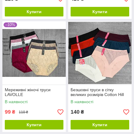
Купити
Купити
–10%
Мереживні жіночі труси
Безшовні труси в сітку
LAVOLLE
великих розмірів Cotton Hill
В наявності
В наявності
99
140
₴
₴
110 ₴
Купити
Купити