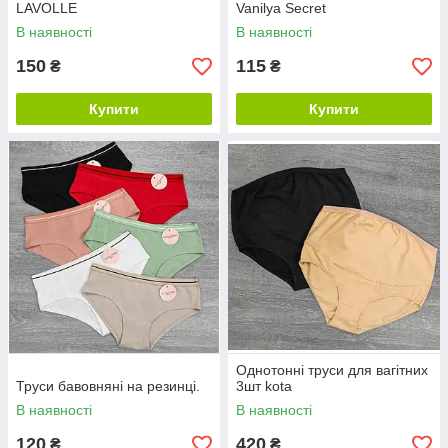
LAVOLLE
Vanilya Secret
В наявності
В наявності
150
115
₴
₴
Купити
Купити
Однотонні труси для вагітних
Труси бавовняні на резинці.
3шт kota
В наявності
В наявності
120
420
₴
₴