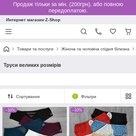
Продаж тільки за мін. (200грн), або повною
передоплатою.
Интернет магазин Z-Shop
Товари та послуги
Жіноча та чоловіча спідня білизна
Труси великих розмірів
Сортування
0
Фільтри
–10%
–10%