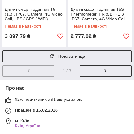
Дитячі смарт-годинник T5
Дитячі смарт-годинник T5S
(1.3", IP67, Camera, 4G Video
Thermometer, HR & BP (1.3",
Call, LBS / GPS / WiFi)
IP67, Camera, 4G Video Call,
LBS / GPS / WiFi)
Немає в наявності
Немає в наявності
3 097,79
2 777,02
₴
₴
Показати ще
1
/ 3
Про нас
92% позитивних з 91 відгука за рік
Працює з 16.02.2018
м. Київ
Київ, Україна