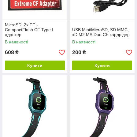
MicroSD, 2x TF -
CompactFlash CF Type I
USB Mini/MicroSD, SD MMC,
адаптер
xD M2 MS Duo CF кардрідер
В наявності
В наявності
608
200
₴
₴
Купити
Купити