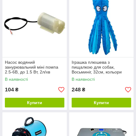
Насос водяний
Іграшка плюшева з
занурювальний міні помпа
пищалкою для собак,
2.5-6В, до 1.5 Вт, 2л/хв
Восьминіг, 32см, кольори
В наявності
В наявності
104
248
₴
₴
Купити
Купити