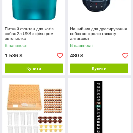
Питний фонтан для котів
Нашийник для дресирування
собак 2л USB з фільтром,
собак контролю гавкоту
автопоїлка
антигавкіт
В наявності
В наявності
1 536
480
₴
₴
Купити
Купити