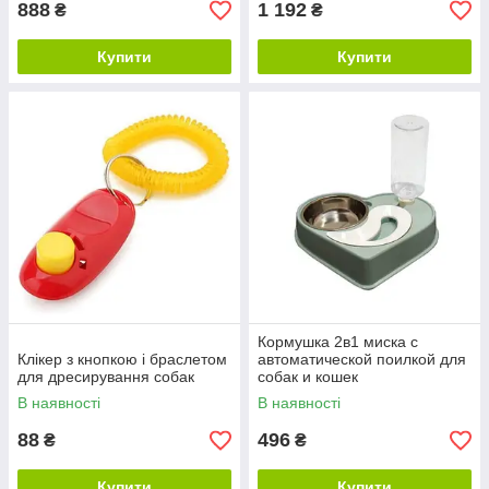
888
1 192
₴
₴
Купити
Купити
Кормушка 2в1 миска с
Клікер з кнопкою і браслетом
автоматической поилкой для
для дресирування собак
собак и кошек
В наявності
В наявності
88
496
₴
₴
Купити
Купити