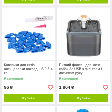
Ковпачки для кігтів
Питний фонтан для котів
антицарапки накладні S 2.5-4
собак 2л USB з фільтром і
кг
датчиком руху
В наявності
В наявності
96
1 864
₴
₴
Купити
Купити