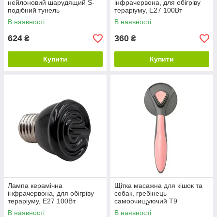
нейлоновий шарудящий S-
інфрачервона, для обігріву
подібний тунель
тераріуму, E27 100Вт
В наявності
В наявності
624
360
₴
₴
Купити
Купити
Лампа керамічна
Щітка масажна для кішок та
інфрачервона, для обігріву
собак, гребінець
тераріуму, Е27 100Вт
самоочищуючий Т9
В наявності
В наявності