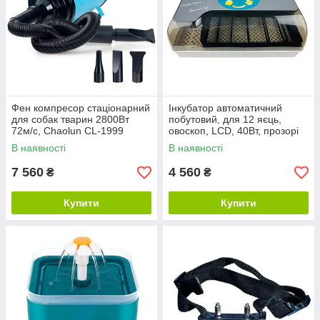
Фен компресор стаціонарний
Інкубатор автоматичний
для собак тварин 2800Вт
побутовий, для 12 яєць,
72м/с, Chaolun CL-1999
овоскоп, LCD, 40Вт, прозорі
стінки
В наявності
В наявності
7 560
4 560
₴
₴
Купити
Купити