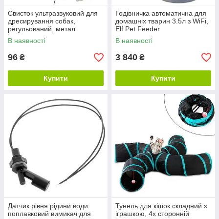
Свисток ультразвуковий для
Годівничка автоматична для
дресирування собак,
домашніх тварин 3.5л з WiFi,
регульований, метал
Elf Pet Feeder
В наявності
В наявності
96
3 840
₴
₴
Купити
Купити
Датчик рівня рідини води
Тунель для кішок складний з
поплавковий вимикач для
іграшкою, 4х сторонній