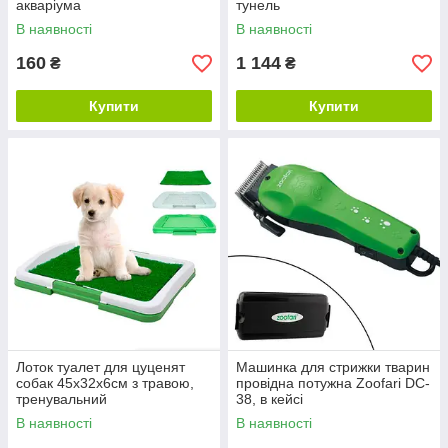
акваріума
тунель
В наявності
В наявності
160
1 144
₴
₴
Купити
Купити
Лоток туалет для цуценят
Машинка для стрижки тварин
собак 45х32х6см з травою,
провідна потужна Zoofari DC-
тренувальний
38, в кейсі
В наявності
В наявності