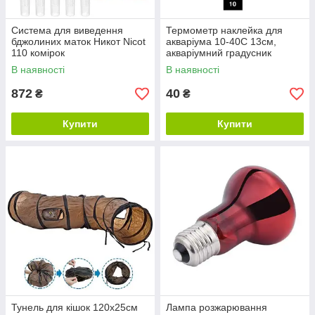
Система для виведення
Термометр наклейка для
бджолиних маток Никот Nicot
акваріума 10-40C 13см,
110 комірок
акваріумний градусник
В наявності
В наявності
872
40
₴
₴
Купити
Купити
Тунель для кішок 120х25см
Лампа розжарювання