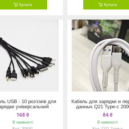
Купити
Купити
ль USB - 10 роз'ємів для
Кабель для зарядки и пе
арядки універсальний
данных Q21 Type-c 20
168 ₴
84 ₴
В наявності
В наявності
30691
Q21 Type-c