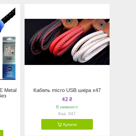
E Metal
Кабель micro USB шкіра x47
без
42 ₴
В наявності
X47
Купити