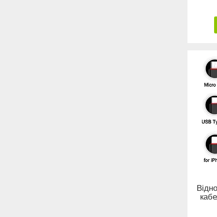
Відн
кабе