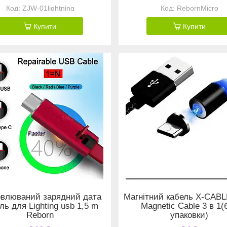
ZJW-01lightning
RebornMicro
Купити
Купити
овлюваний зарядний дата
Магнітний кабель X-CABL
ль для Lighting usb 1,5 m
Magnetic Cable 3 в 1(
Reborn
упаковки)