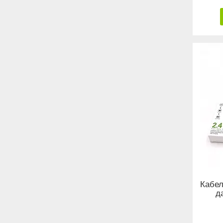
Кабел
д