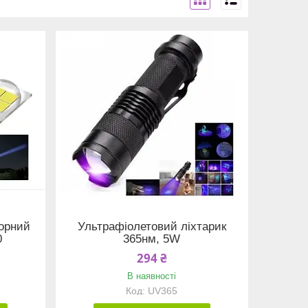
торний
Ультрафіолетовий ліхтарик
0
365нм, 5W
294 ₴
В наявності
UV365