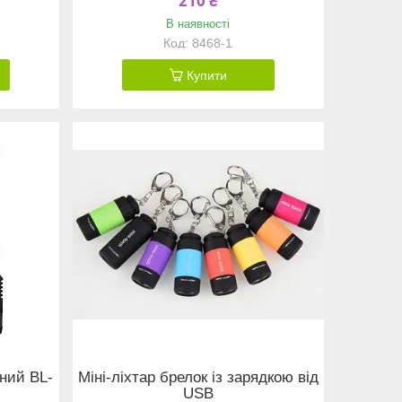
210 ₴
В наявності
8468-1
Купити
ний BL-
Міні-ліхтар брелок із зарядкою від
USB