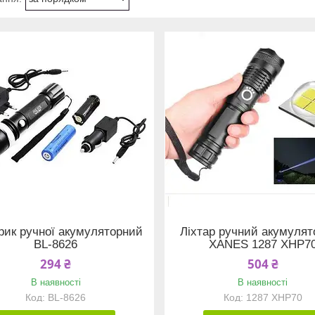
рик ручної акумуляторний
Ліхтар ручний акумуля
BL-8626
XANES 1287 XHP7
294 ₴
504 ₴
В наявності
В наявності
BL-8626
1287 XHP70