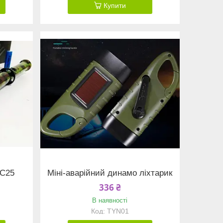
Купити
 C25
Міні-аварійний динамо ліхтарик
336 ₴
В наявності
TYN01