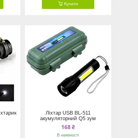
Купити
іхтарик
Ліхтар USB BL-511
акумуляторний Q5 зум
168 ₴
В наявності