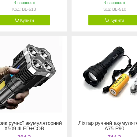
В наявності
В наявності
BL-513
BL-510
Купити
Купити
рик ручної акумуляторний
Ліхтар ручний акумуля
X509 4LED+COB
A75-P90