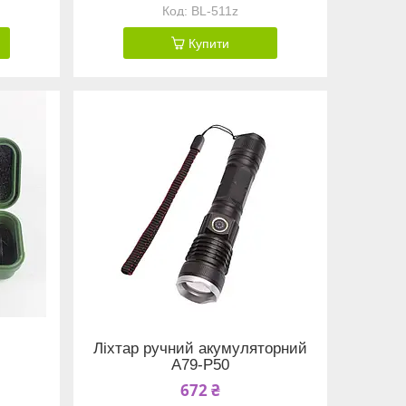
BL-511z
Купити
Ліхтар ручний акумуляторний
A79-P50
672 ₴