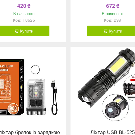
420 ₴
672 ₴
В наявності
В наявності
T8626
B99
Купити
Купити
ліхтар брелок із зарядкою
Ліхтар USB BL-525