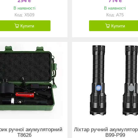
294 ₴
714 ₴
В наявності
В наявності
X509
A75
Купити
Купити
рик ручної акумуляторний
Ліхтар ручний акумулятор
T8626
B99-P99