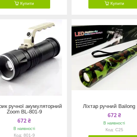
Купити
Купити
рик ручної акумуляторний
Ліхтар ручний Bailong
Zoom BL-801-9
672 ₴
672 ₴
В наявності
В наявності
C25
801-9