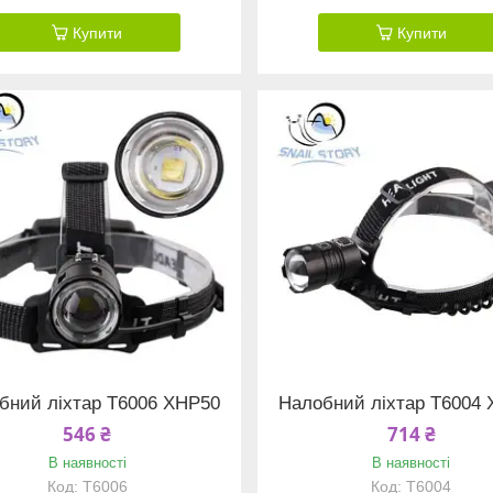
Купити
Купити
бний ліхтар T6006 XHP50
Налобний ліхтар T6004
546 ₴
714 ₴
В наявності
В наявності
T6006
T6004