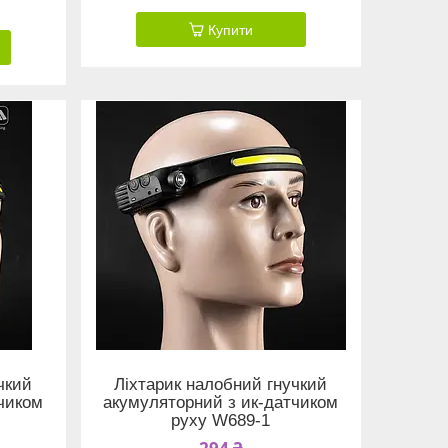
Купити
чкий
Ліхтарик налобний гнучкий
чиком
акумуляторний з ик-датчиком
руху W689-1