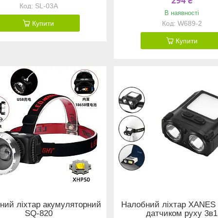
294 ₴
SL-03A
В наявності
Купити
W689-2
Купити
ний ліхтар акумуляторний
Налобний ліхтар XANES 
SQ-820
датчиком руху 3в1