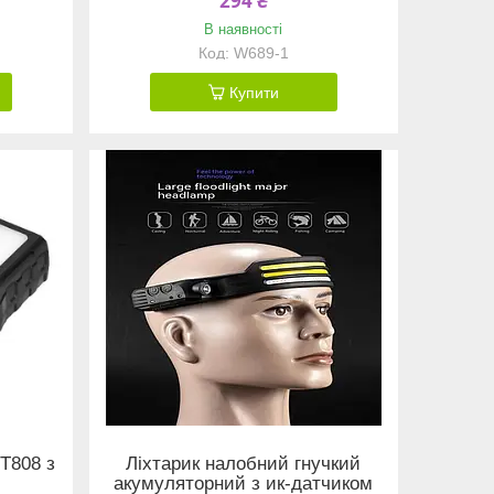
294 ₴
В наявності
W689-1
Купити
T808 з
Ліхтарик налобний гнучкий
акумуляторний з ик-датчиком