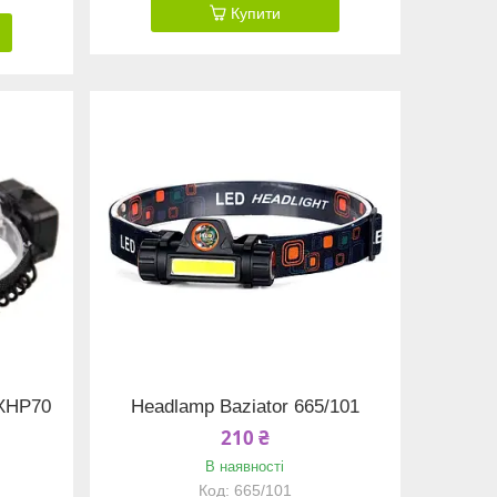
Купити
 XHP70
Headlamp Baziator 665/101
210 ₴
В наявності
665/101