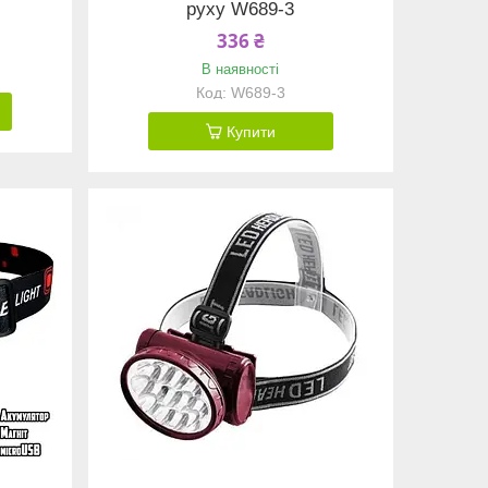
руху W689-3
336 ₴
В наявності
W689-3
Купити