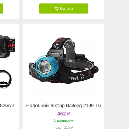
Купити
826A з
Налобний ліхтар Bailong 2199-T6
462 ₴
В наявності
2199