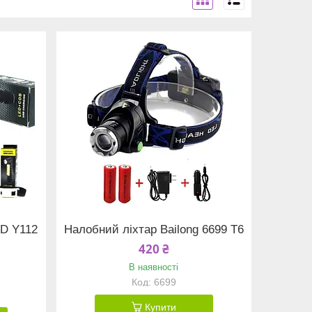
AD Y112
Налобний ліхтар Bailong 6699 T6
420 ₴
В наявності
6699
Купити