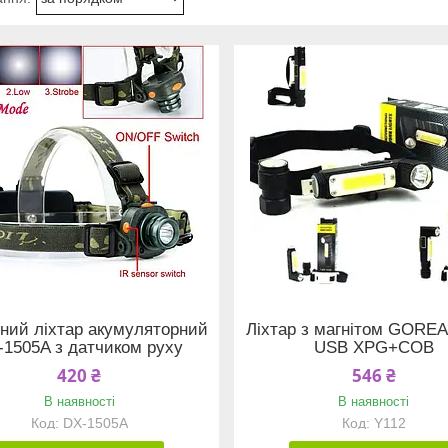
ний ліхтар акумуляторний
Ліхтар з магнітом GORE
-1505A з датчиком руху
USB XPG+COB
420 ₴
546 ₴
В наявності
В наявності
DX-1505A
Y112