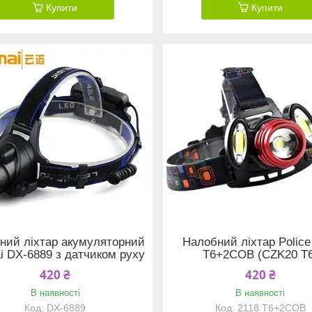
Купити
Купити
ний ліхтар акумуляторний
Налобний ліхтар Police
i DX-6889 з датчиком руху
T6+2COB (CZK20 T6
420 ₴
420 ₴
В наявності
В наявності
DX-6889
2118 T6+2COB