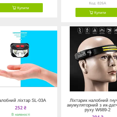
826A
Купити
Купити
алобний ліхтар SL-03A
Ліхтарик налобний гну
акумуляторний з ик-дат
252 ₴
руху W689-2
В наявності