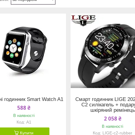
і годинник Smart Watch A1
Смарт годинник LIGE 202
C2 силікагель + подар
588 ₴
шкіряний ремінець
В наявності
2 058 ₴
A1
В наявності
Купити
LIGE-c2-rubber