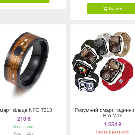
Купити
март кільце NFC T213
Розумний смарт годинни
Pro Max
210 ₴
1 554 ₴
В наявності
Немає в наявності
T213