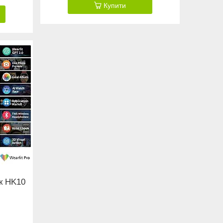
Купити
к HK10