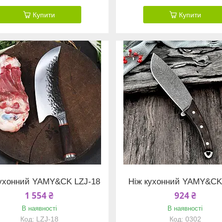
Купити
Купити
кухонний YAMY&CK LZJ-18
Ніж кухонний YAMY&CK
1 554 ₴
924 ₴
В наявності
В наявності
LZJ-18
0302