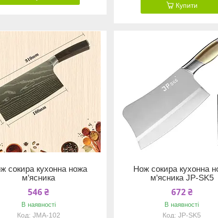
Купити
ж сокира кухонна ножа
Нож сокира кухонна н
м'ясника
м'ясника JP-SK5
546 ₴
672 ₴
В наявності
В наявності
JMA-102
JP-SK5