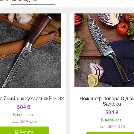
ійний ніж кухарський B-32
Нож шеф-повара 8 дю
Santoku
504 ₴
504 ₴
В наявності
В наявності
JMA-106
JMA-340
Купити