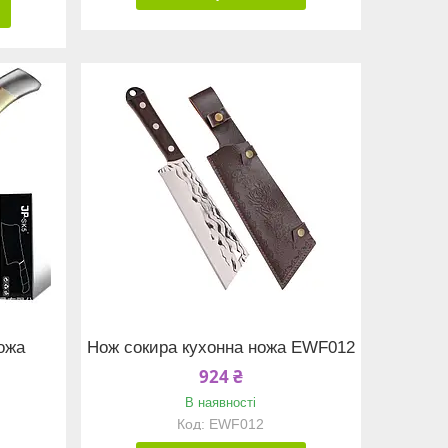
ожа
Нож сокира кухонна ножа EWF012
924 ₴
В наявності
EWF012