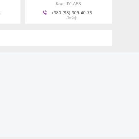
JYi-AE8
5
+380 (93) 309-40-75
Лайф