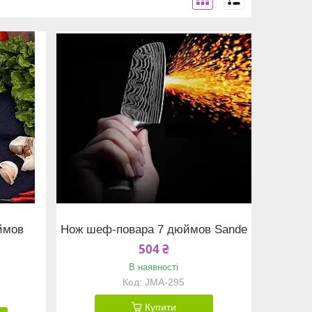
ймов
Нож шеф-повара 7 дюймов Sande
504 ₴
В наявності
JMA-295
Купити