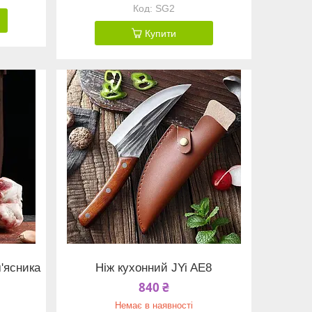
SG2
Купити
м'ясника
Ніж кухонний JYi AE8
840 ₴
Немає в наявності