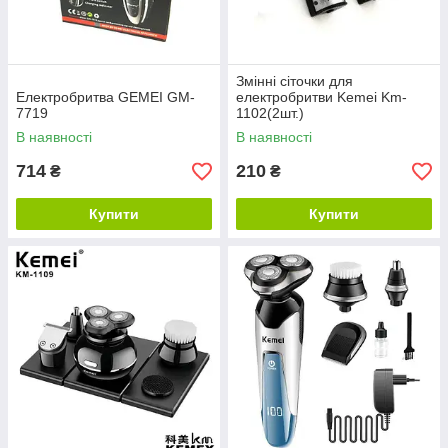
Змінні сіточки для
Електробритва GEMEI GM-
електробритви Kemei Km-
7719
1102(2шт.)
В наявності
В наявності
714
210
₴
₴
Купити
Купити