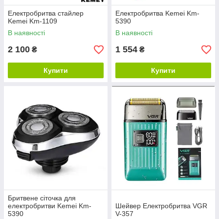
Електробритва стайлер
Електробритва Kemei Km-
Kemei Km-1109
5390
В наявності
В наявності
2 100
1 554
₴
₴
Купити
Купити
Бритвене сіточка для
електробритви Kemei Km-
Шейвер Електробритва VGR
5390
V-357