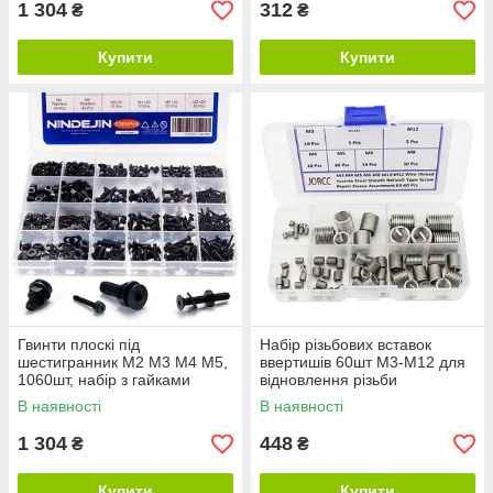
1 304
312
₴
₴
Купити
Купити
Гвинти плоскі під
Набір різьбових вставок
шестигранник М2 М3 М4 М5,
ввертишів 60шт M3-M12 для
1060шт, набір з гайками
відновлення різьби
В наявності
В наявності
1 304
448
₴
₴
Купити
Купити