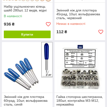
Набір ущільнюючих кілець
шайб 280шт, 12 видів, мідні
Змінний ніж для плоттера
45град, 10шт, вольфрамова
В наявності
сталь, червоний
936
Немає в наявності
₴
112
₴
Купити
Змінний ніж для плоттера
Гайка стопорна шестигранна,
60град, 10шт, вольфрамова
180шт, контргайка M3-M12,
сталь, синій
нержавійка