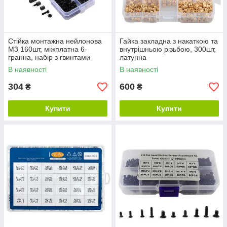
Стійка монтажна нейлонова
Гайка закладна з накаткою та
М3 160шт, міжплатна 6-
внутрішньою різьбою, 300шт,
гранна, набір з гвинтами
латунна
В наявності
В наявності
304
600
₴
₴
Купити
Купити