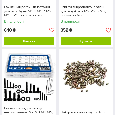
Гвинти мікрогвинти потайні
Гвинти мікрогвинти потайні
для ноутбуків M1.4 М1.7 М2
для ноутбуків M2 M2.5 M3,
М2.5 M3, 720шт, набір
500шт, набір
В наявності
В наявності
640
352
₴
₴
Купити
Купити
Гвинти циліндричні під
шестигранник М2 М3 М4 М5,
Набір меблевих муфт 165шт,