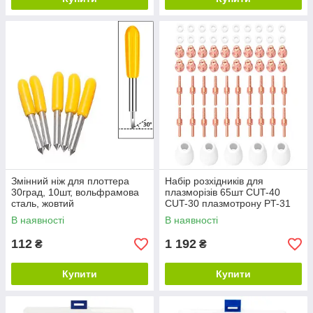
Змінний ніж для плоттера
Набір розхідників для
30град, 10шт, вольфрамова
плазморізів 65шт CUT-40
сталь, жовтий
CUT-30 плазмотрону PT-31
В наявності
В наявності
112
1 192
₴
₴
Купити
Купити