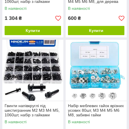
1060шт, набір з гайками
M4 M5 M6 M8, для дерева
В наявності
В наявності
1 304
600
₴
₴
Купити
Купити
Гвинти напівкруглі під
Набір меблевих гайок врізних
шестигранник М2 М3 М4 М5,
усових 80шт, М3 М4 М5 М6
1060шт, набір з гайками
М8, забивні гайки
В наявності
В наявності