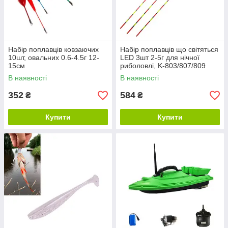
Набір поплавців ковзаючих
Набір поплавців що світяться
10шт, овальних 0.6-4.5г 12-
LED 3шт 2-5г для нічної
15см
риболовлі, K-803/807/809
В наявності
В наявності
352
584
₴
₴
Купити
Купити