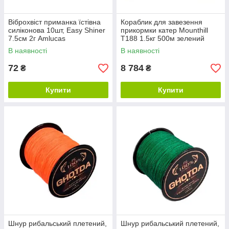
Віброхвіст приманка їстівна
Кораблик для завезення
силіконова 10шт, Easy Shiner
прикормки катер Mounthill
7.5см 2г Amlucas
T188 1.5кг 500м зелений
В наявності
В наявності
72
8 784
₴
₴
Купити
Купити
Шнур рибальський плетений,
Шнур рибальський плетений,