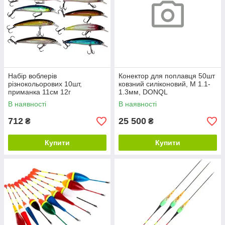
Набір воблерів
Конектор для поплавця 50шт
різнокольорових 10шт,
ковзний силіконовий, M 1.1-
приманка 11см 12г
1.3мм, DONQL
В наявності
В наявності
712
25 500
₴
₴
Купити
Купити