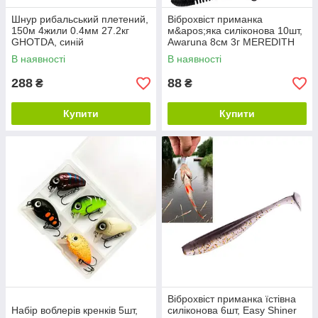
Шнур рибальський плетений,
Віброхвіст приманка
150м 4жили 0.4мм 27.2кг
м&apos;яка силіконова 10шт,
GHOTDA, синій
Awaruna 8см 3г MEREDITH
В наявності
В наявності
288
88
₴
₴
Купити
Купити
Віброхвіст приманка їстівна
Набір воблерів кренків 5шт,
силіконова 6шт, Easy Shiner