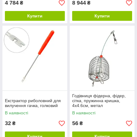
4 784
8 944
₴
₴
Купити
Купити
Годівниця фідерна, фідер,
Екстрактор риболовний для
сітка, пружинна кришка,
вилучення гачка, голковий
4x4.6см, метал
В наявності
В наявності
32
56
₴
₴
Купити
Купити