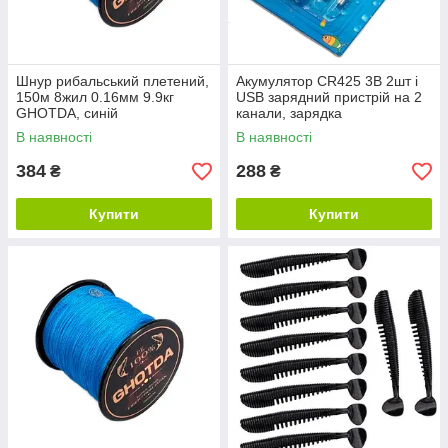
Шнур рибальський плетений,
Акумулятор CR425 3В 2шт і
150м 8жил 0.16мм 9.9кг
USB зарядний пристрій на 2
GHOTDA, синій
канали, зарядка
В наявності
В наявності
384
288
₴
₴
Купити
Купити