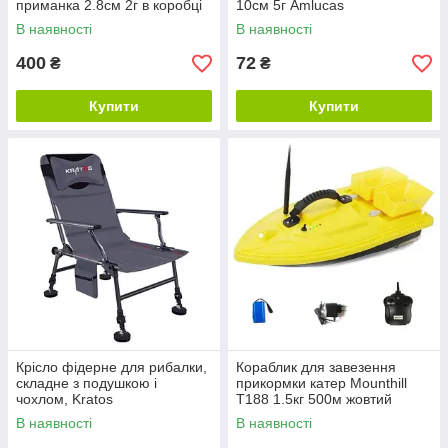
приманка 2.8см 2г в коробці
10см 5г Amlucas
В наявності
В наявності
400
72
₴
₴
Купити
Купити
Крісло фідерне для рибалки,
Кораблик для завезення
складне з подушкою і
прикормки катер Mounthill
чохлом, Kratos
T188 1.5кг 500м жовтий
В наявності
В наявності