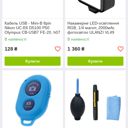
Кабель USB - Mini-B 8pin
Накамерне LED-освітлення
Nikon UC-E6 D5100 P50
RGB, 1/4 магніт, 2000мАг,
Olympus CB-USB7 FE-20, h07
фотосвітло ULANZI VL49
В наявності
В наявності
128
1 360
₴
₴
Купити
Купити