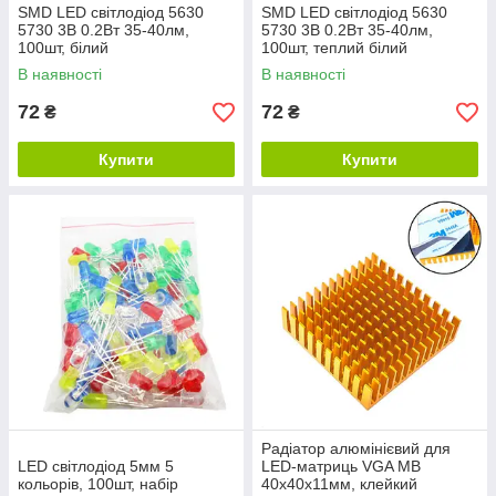
SMD LED світлодіод 5630
SMD LED світлодіод 5630
5730 3В 0.2Вт 35-40лм,
5730 3В 0.2Вт 35-40лм,
100шт, білий
100шт, теплий білий
В наявності
В наявності
72
72
₴
₴
Купити
Купити
Радіатор алюмінієвий для
LED світлодіод 5мм 5
LED-матриць VGA MB
кольорів, 100шт, набір
40x40x11мм, клейкий