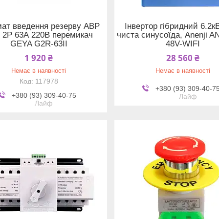
ат введення резерву АВР
Інвертор гібридний 6.2к
 2P 63А 220В перемикач
чиста синусоїда, Anenji A
GEYA G2R-63II
48V-WIFI
1 920 ₴
28 560 ₴
Немає в наявності
Немає в наявності
117978
+380 (93) 309-40-7
+380 (93) 309-40-75
Лайф
Лайф