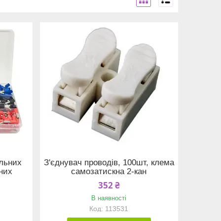
ельних
З'єднувач проводів, 100шт, клема
аних
самозатискна 2-кан
352 ₴
В наявності
113531