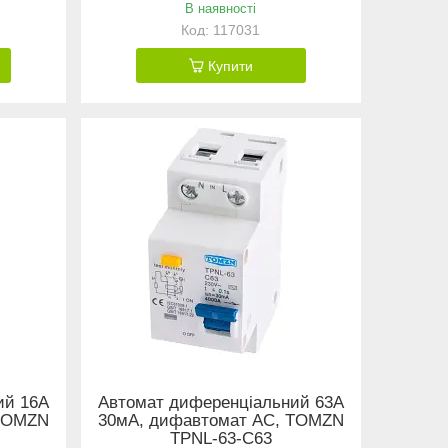
В наявності
117031
Купити
ий 16А
Автомат диференціальний 63А
 TOMZN
30мА, дифавтомат АС, TOMZN
TPNL-63-C63