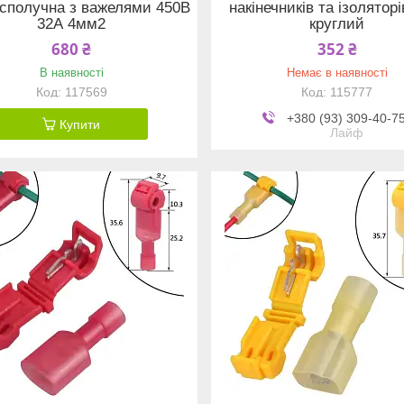
 сполучна з важелями 450В
накінечників та ізоляторі
32А 4мм2
круглий
680 ₴
352 ₴
В наявності
Немає в наявності
117569
115777
+380 (93) 309-40-7
Купити
Лайф