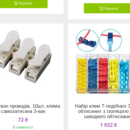
Купити
Купити
увач проводів, 10шт, клема
Набір клем Т-подібних 
самозатискна 3-кан
обтискних з ізоляцією
швидкого обтискан
72 ₴
1 032 ₴
В наявності