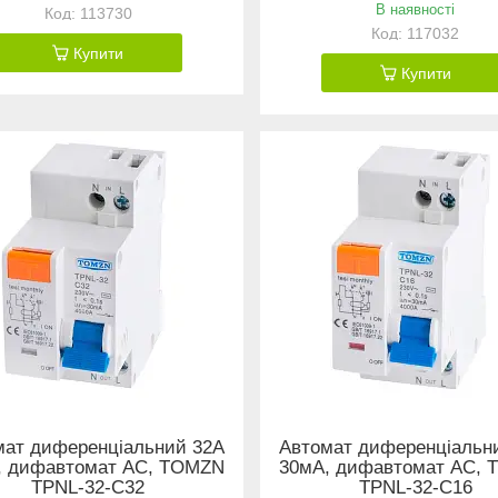
В наявності
113730
117032
Купити
Купити
мат диференціальний 32А
Автомат диференціальн
, дифавтомат АС, TOMZN
30мА, дифавтомат АС,
TPNL-32-C32
TPNL-32-C16