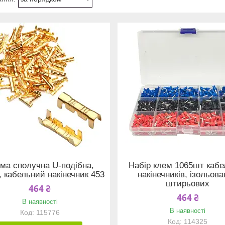
ма сполучна U-подібна,
Набір клем 1065шт каб
, кабельний накінечник 453
накінечників, ізольов
штирьових
464 ₴
464 ₴
В наявності
В наявності
115776
114325