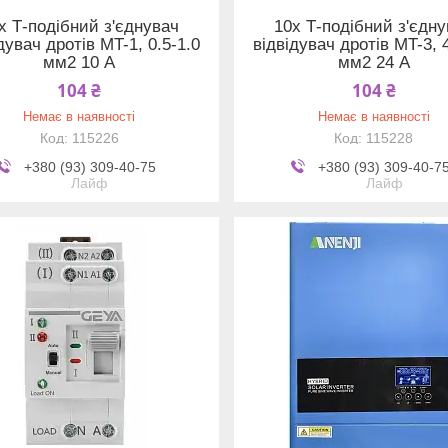
x Т-подібний з'єднувач
10x Т-подібний з'єдн
дувач дротів MT-1, 0.5-1.0
відвідувач дротів MT-3, 4
мм2 10 А
мм2 24 А
104 ₴
104 ₴
Немає в наявності
Немає в наявності
115226
115228
+380 (93) 309-40-75
+380 (93) 309-40-7
Лайф
Лайф