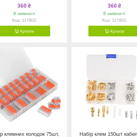
360 ₴
360 ₴
В наявності
В наявності
117802
117801
Купити
Купити
р клемних колодок 75шт,
Набір клем 150шт кабе