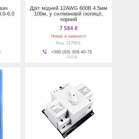
увач
Дріт мідний 12AWG 600В 4.5мм
.0-6.0
100м, у силіконовій ізоляції,
чорний
7 584 ₴
Немає в наявності
117901
5
+380 (93) 309-40-75
Лайф