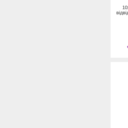
10
відві