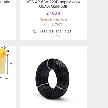
в, ніж,
ATS 4P 63А 220В перемикач
GEYA G2R-63II
2 160 ₴
Немає в наявності
117979
5
+380 (93) 309-40-75
Лайф