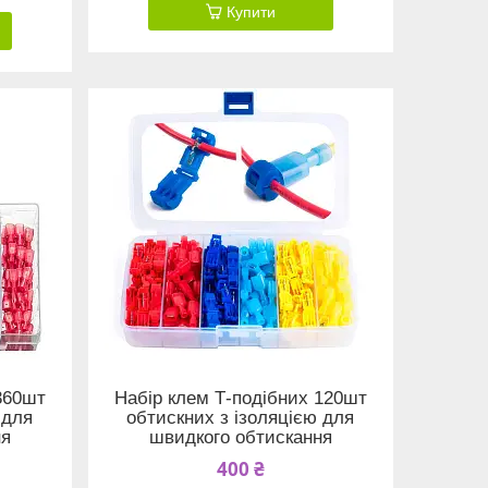
Купити
360шт
Набір клем Т-подібних 120шт
 для
обтискних з ізоляцією для
ня
швидкого обтискання
400 ₴