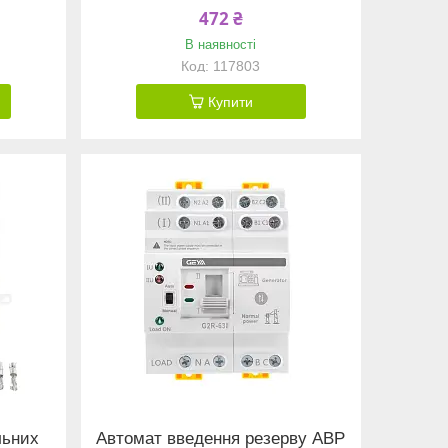
472 ₴
В наявності
117803
Купити
льних
Автомат введення резерву АВР