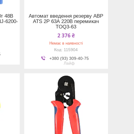
Вт 48В
Автомат введення резерву АВР
NJ-6200-
ATS 2P 63А 220В перемикач
TOQ3-63
2 376 ₴
Немає в наявності
115904
5
+380 (93) 309-40-75
Лайф