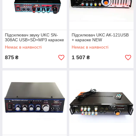
Підсилювач звуку UKC SN-
Підсилювач UKC AK-121USB
308AC USB+SD+MP3 караоке
+ караоке NEW
Немає в наявності
Немає в наявності
875
1 507
₴
₴