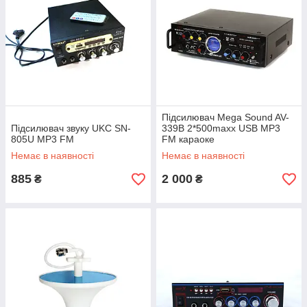
Підсилювач Mega Sound AV-
Підсилювач звуку UKC SN-
339B 2*500maxx USB MP3
805U MP3 FM
FM караоке
Немає в наявності
Немає в наявності
885
2 000
₴
₴