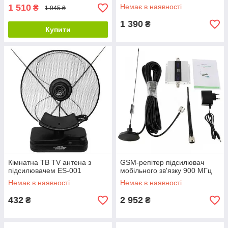
1 510
Немає в наявності
₴
1 945 ₴
1 390
₴
Купити
Кімнатна ТВ TV антена з
GSM-репітер підсилювач
підсилювачем ES-001
мобільного зв'язку 900 МГц
Немає в наявності
Немає в наявності
432
2 952
₴
₴