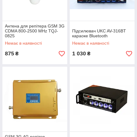
Антена для репітера GSM 3G
CDMA 800-2500 MHz TQJ-
Підсилювач UKC AV-316BT
0825
караоке Bluetooth
Немає в наявності
Немає в наявності
875
1 030
₴
₴
GSM 3G 4G репітер