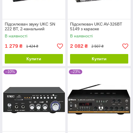
Підсилювач звуку UKC SN
Підсилювач UKC AV-326BT
222 BT, 2-канальний
5149 з караоке
В наявності
В наявності
1 279
2 082
₴
₴
1 424 ₴
2 507 ₴
Купити
Купити
–10%
–23%