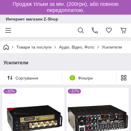
Продаж тільки за мін. (200грн), або повною
передоплатою.
Интернет магазин Z-Shop
Товари та послуги
Аудіо, Відео, Фото
Усилители
Усилители
Сортування
0
Фільтри
–10%
–17%