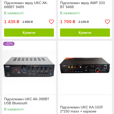
Підсилювач звуку UKC AK-
Підсилювач звуку AMP 333
688BT 9489
BT 9488
В наявності
В наявності
1 435
1 700
₴
₴
1 600 ₴
2 195 ₴
Купити
Купити
–22%
Підсилювач UKC AK-398BT
USB Bluetooth
Підсилювач UKC KA-102F
В наявності
2*150 maxx + караоке