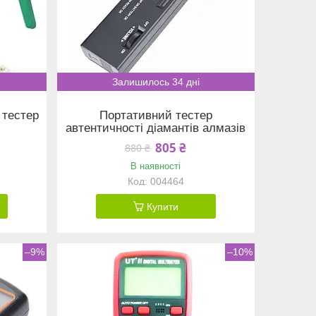
Залишилось 34 дні
 тестер
Портативний тестер
автентичності діамантів алмазів
805 ₴
880 ₴
В наявності
004464
Купити
–9%
–10%