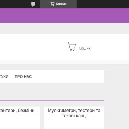
Кошик
Кошик
ГУКИ
ПРО НАС
кантери, безміни
Мультиметри, тестери та
токові кліщі