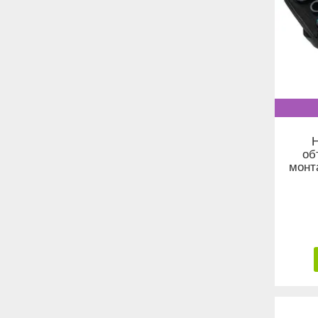
Н
об
монт