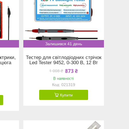
Залишився 41 день
ктрики,
Тестер для світлодіодних стрічок
нцюга
Led Tester 9452, 0-300 В, 12 Вт
873 ₴
1 008 ₴
В наявності
021319
Купити