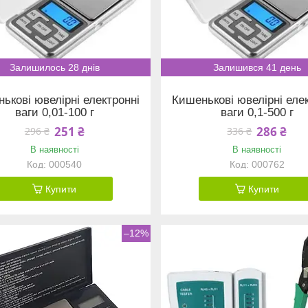
Залишилось 28 днів
Залишився 41 день
ькові ювелірні електронні
Кишенькові ювелірні еле
ваги 0,01-100 г
ваги 0,1-500 г
251 ₴
286 ₴
296 ₴
336 ₴
В наявності
В наявності
000540
000762
Купити
Купити
–12%