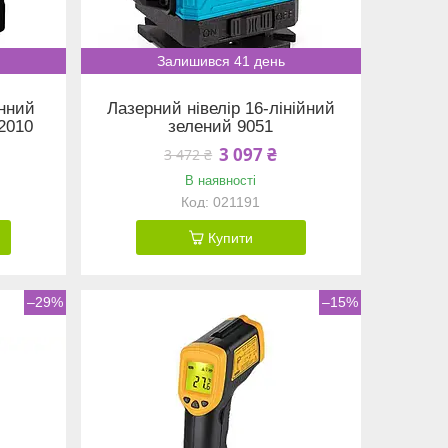
Залишився 41 день
онний
Лазерний нівелір 16-лінійний
-2010
зелений 9051
3 097 ₴
3 472 ₴
В наявності
021191
Купити
–29%
–15%