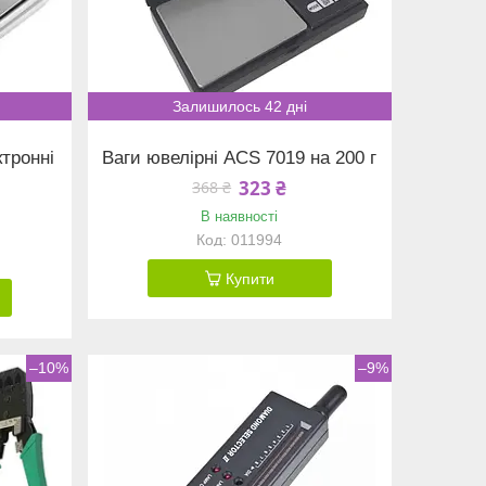
Залишилось 42 дні
ктронні
Ваги ювелірні ACS 7019 на 200 г
323 ₴
368 ₴
В наявності
011994
Купити
–10%
–9%