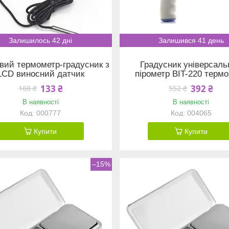
Залишилось 42 дні
Залишився 41 день
ий термометр-градусник з
Градусник універсаль
LCD виносний датчик
пірометр BIT-220 терм
133 ₴
392 ₴
168 ₴
552 ₴
В наявності
В наявності
000777
004065
Купити
Купити
–15%