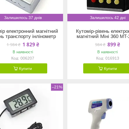
Залишилось 37 днів
Залишилось 42 дні
ір електронний магнітний
Кутомір-рівень електр
нь транспорту інлінометр
магнітний Міні 360 MT
1 829 ₴
899 ₴
1 984 ₴
984 ₴
В наявності
В наявності
006207
016913
Купити
Купити
–21%