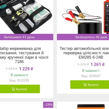
Залишився 41 день
Залишилось 46 днів
абір мережевика для
Тестер автомобільної еле
тискання, тестування й
перевірка цілісності ла
ажу крученої пари в чохлі
EM285 6-24В
7186
1 261 ₴
1 376 ₴
1 229 ₴
1 424 ₴
В наявності
В наявності
019937
012193
Купити
Купити
–19%