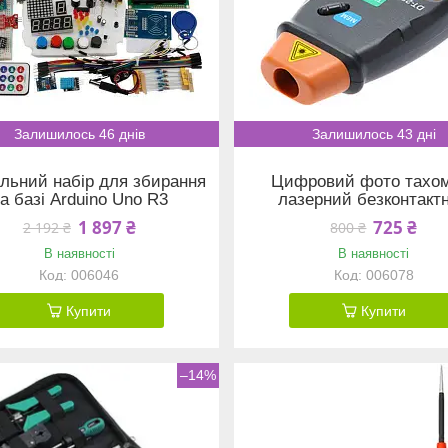
Залишилось 46 днів
Залишилось 43 дні
льний набір для збирання
Цифровий фото тахо
а базі Arduino Uno R3
лазерний безконтакт
1 897 ₴
725 ₴
2 192 ₴
800 ₴
В наявності
В наявності
006046
006078
Купити
Купити
–14%