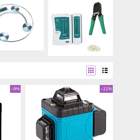
–9%
–11%