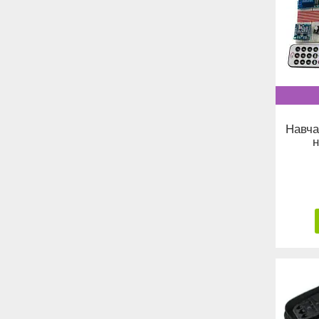
Навча
н