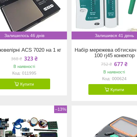
Залишилось 46 днів
Залишився 41 день
ювелірні ACS 7020 на 1 кг
Набір мережева обтискач
100 rj45 конектор
323 ₴
368 ₴
677 ₴
752 ₴
В наявності
В наявності
011995
000624
Купити
Купити
–13%