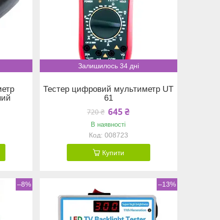
Залишилось 34 дні
метр
Тестер цифровий мультиметр UT
ний
61
645 ₴
720 ₴
В наявності
008723
Купити
–8%
–13%