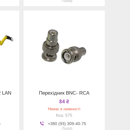
Лайф
2 LAN
Перехідник BNC- RCA
84 ₴
Немає в наявності
575
5
+380 (93) 309-40-75
Лайф