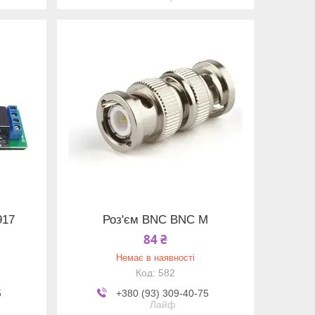
917
Роз'єм BNC BNC М
84 ₴
Немає в наявності
582
5
+380 (93) 309-40-75
Лайф