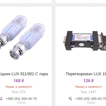
ідник LUX 911/901 C пара
Перетворювач LUX 1
168 ₴
126 ₴
Немає в наявності
Немає в наявності
573
1447
+380 (93) 309-40-75
+380 (93) 309-40-7
Лайф
Лайф