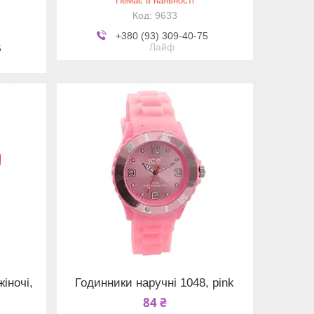
Немає в наявності
9633
+380 (93) 309-40-75
Лайф
5
іночі,
Годинники наручні 1048, pink
84 ₴