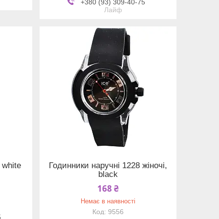
+380 (93) 309-40-75
Лайф
 white
Годинники наручні 1228 жіночі,
black
168 ₴
Немає в наявності
9556
5