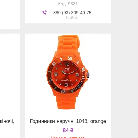
9631
+380 (93) 309-40-75
Лайф
5
іночі,
Годинники наручні 1048, orange
84 ₴