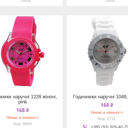
Лайф
Лайф
ники наручні 1228 жіночі,
Годинники наручні 1048,
pink
168 ₴
168 ₴
Немає в наявності
Немає в наявності
2711
9559
+380 (93) 309-40-7