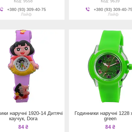
9558
9639
+380 (93) 309-40-75
+380 (93) 309-40-7
Лайф
Лайф
ики наручні 1920-14 Дитячі
Годинники наручні 1228 ж
каучук, Dora
green
84 ₴
84 ₴