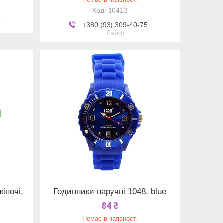
10413
5
+380 (93) 309-40-75
Лайф
іночі,
Годинники наручні 1048, blue
84 ₴
Немає в наявності