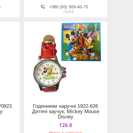
5
+380 (93) 309-40-75
Лайф
/0923
Годинники наручні 1922-626
ty
Дитячі каучук, Mickey Mouse
Disney
126 ₴
Немає в наявності