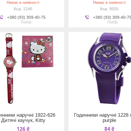
Немає в наявності
Немає в наявності
1246
9555
+380 (93) 309-40-75
+380 (93) 309-40-7
Лайф
Лайф
инники наручні 1922-626
Годинники наручні 1228 ж
Дитячі каучук, Kitty
purple
126 ₴
84 ₴