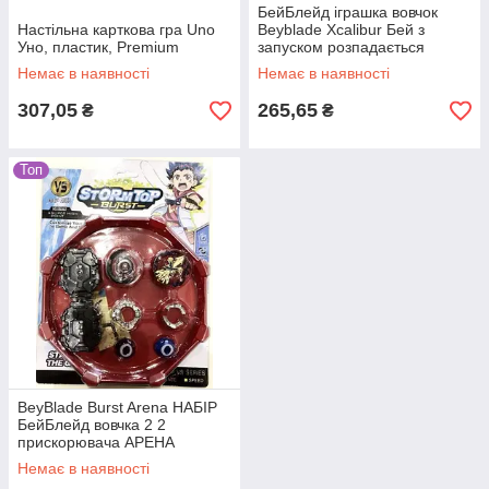
БейБлейд іграшка вовчок
Настільна карткова гра Uno
Beyblade Xcalibur Бей з
Уно, пластик, Premium
запуском розпадається
Немає в наявності
Немає в наявності
307,05
265,65
₴
₴
Топ
BeyBlade Burst Arena НАБІР
БейБлейд вовчка 2 2
прискорювача АРЕНА
Немає в наявності