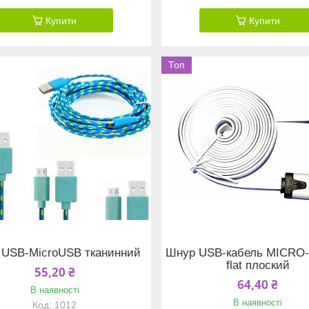
Купити
Купити
Топ
 USB-MicroUSB тканинний
Шнур USB-кабель MICRO
flat плоский
55,20 ₴
64,40 ₴
В наявності
В наявності
1012