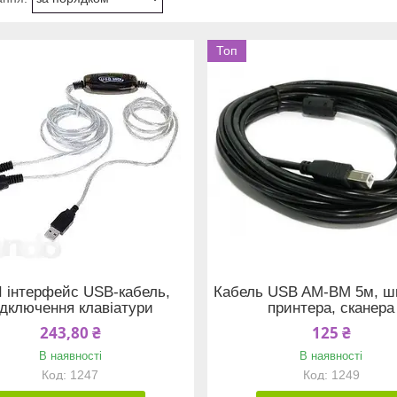
Топ
I інтерфейс USB-кабель,
Кабель USB AM-BM 5м, ш
ідключення клавіатури
принтера, сканера
243,80 ₴
125 ₴
В наявності
В наявності
1247
1249