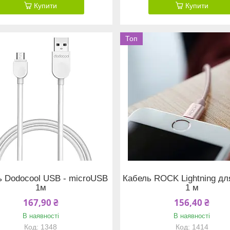
Купити
Купити
Топ
ь Dodocool USB - microUSB
Кабель ROCK Lightning дл
1м
1 м
167,90 ₴
156,40 ₴
В наявності
В наявності
1348
1414