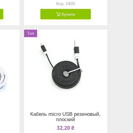
2405
Купити
Топ
Кабель micro USB резиновый,
плоский
32,20 ₴