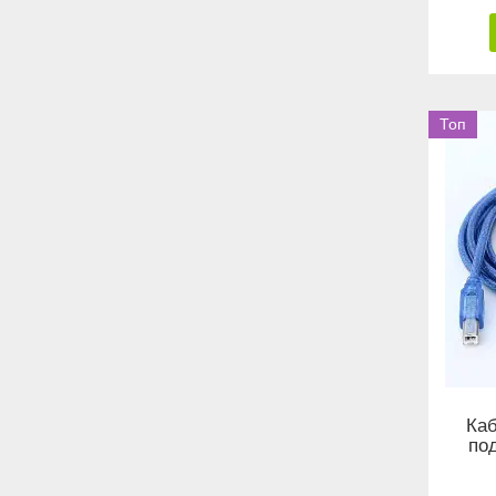
Топ
Каб
по