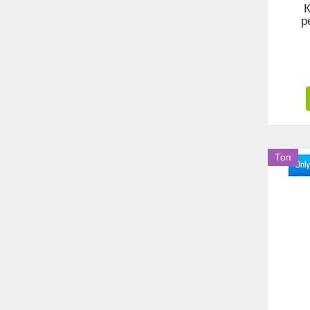
р
Топ