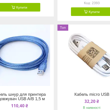
2393
Купити
Купити
Топ
ель шнур для принтера
Кабель micro USB
довжувач USB A/B 1,5 м
32,20 ₴
110,40 ₴
В наявності