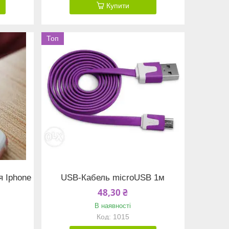
Купити
Топ
я Iphone
USB-Кабель microUSB 1м
48,30 ₴
В наявності
1015