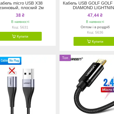
Кабель micro USB X38
Кабель USB GOLF GOLF 
езиновый, плоский 2м
DIAMOND LIGHTNI
38 ₴
47,44 ₴
В наявності
В наявності
Оптом і в роздріб
5631
5636
Купити
Купити
Топ