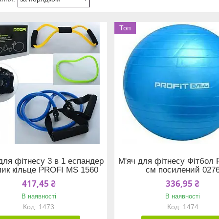
Топ
для фітнесу 3 в 1 еспандер
М'яч для фітнесу Фітбол P
лик кільце PROFI MS 1560
см посилений 027
417,45 ₴
336,95 ₴
В наявності
В наявності
1473
1474