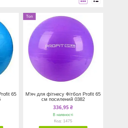
Топ
rofit 65
М'яч для фітнесу Фітбол Profit 65
6
см посилений 0382
336,95 ₴
В наявності
1475