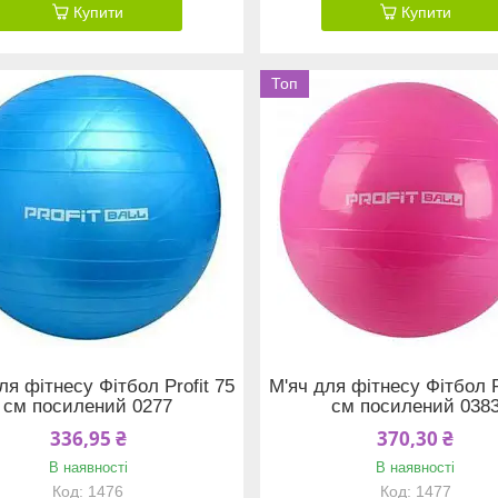
Купити
Купити
Топ
ля фітнесу Фітбол Profit 75
М'яч для фітнесу Фітбол P
см посилений 0277
см посилений 038
336,95 ₴
370,30 ₴
В наявності
В наявності
1476
1477