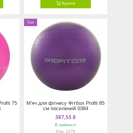
Купити
Топ
rofit 75
М'яч для фітнесу Фітбол Profit 85
3
см посилений 0384
387,55 ₴
В наявності
1478