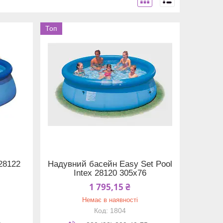
Топ
28122
Надувний басейн Easy Set Pool
Intex 28120 305х76
1 795,15 ₴
Немає в наявності
1804