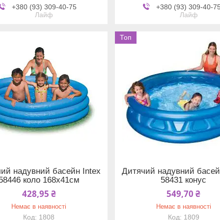
+380 (93) 309-40-75
+380 (93) 309-40-7
Лайф
Лайф
Топ
ий надувний басейн Intex
Дитячий надувний басейн
58446 коло 168х41см
58431 конус
428,95 ₴
549,70 ₴
Немає в наявності
Немає в наявності
1808
1809