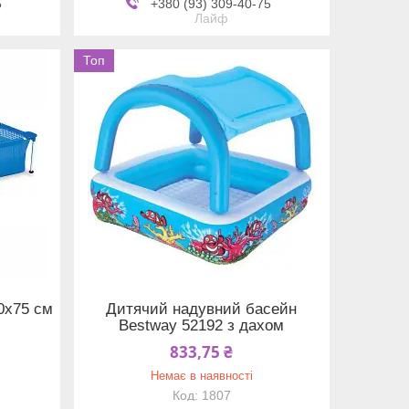
5
+380 (93) 309-40-75
Лайф
Топ
0х75 см
Дитячий надувний басейн
Bestway 52192 з дахом
833,75 ₴
Немає в наявності
1807