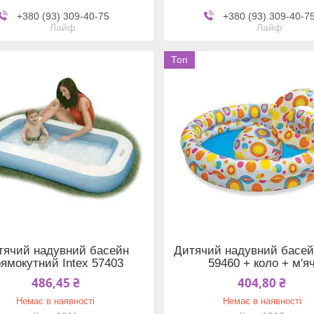
+380 (93) 309-40-75
+380 (93) 309-40-7
Лайф
Лайф
Топ
тячий надувний басейн
Дитячий надувний басейн
ямокутний Intex 57403
59460 + коло + м'я
486,45 ₴
404,80 ₴
Немає в наявності
Немає в наявності