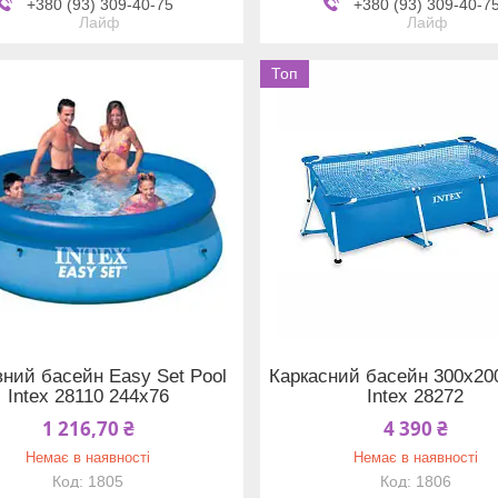
+380 (93) 309-40-75
+380 (93) 309-40-7
Лайф
Лайф
Топ
ний басейн Easy Set Pool
Каркасний басейн 300х20
Intex 28110 244х76
Іntex 28272
1 216,70 ₴
4 390 ₴
Немає в наявності
Немає в наявності
1805
1806