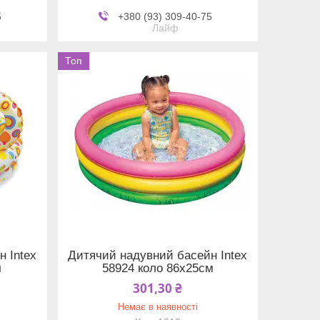
5
+380 (93) 309-40-75
Лайф
Топ
 Intex
Дитячий надувний басейн Intex
ч
58924 коло 86х25см
301,30 ₴
Немає в наявності