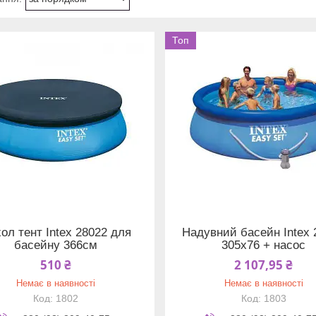
Топ
ол тент Intex 28022 для
Надувний басейн Intex 
басейну 366см
305х76 + насос
510 ₴
2 107,95 ₴
Немає в наявності
Немає в наявності
1802
1803