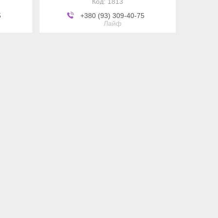
1813
5
+380 (93) 309-40-75
Лайф