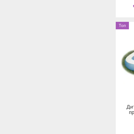
Топ
Ди
пр