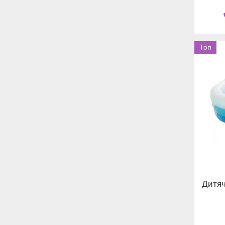
Топ
Дитяч