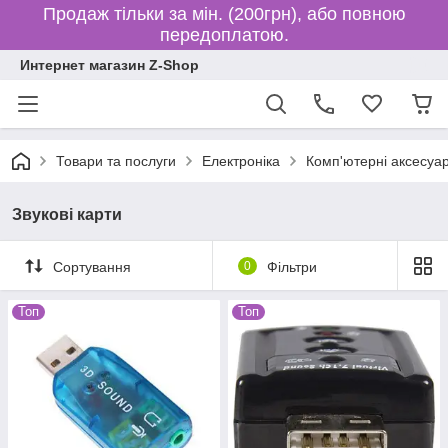
Продаж тільки за мін. (200грн), або повною
передоплатою.
Интернет магазин Z-Shop
Товари та послуги
Електроніка
Комп'ютерні аксесуар
Звукові карти
Сортування
0
Фільтри
Топ
Топ