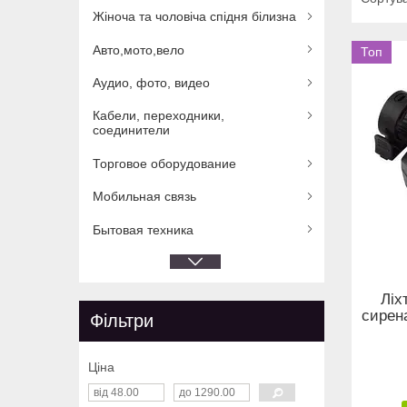
Жіноча та чоловіча спідня білизна
Авто,мото,вело
Топ
Аудио, фото, видео
Кабели, переходники,
соединители
Торговое оборудование
Мобильная связь
Бытовая техника
Ліх
сирен
Фільтри
Ціна