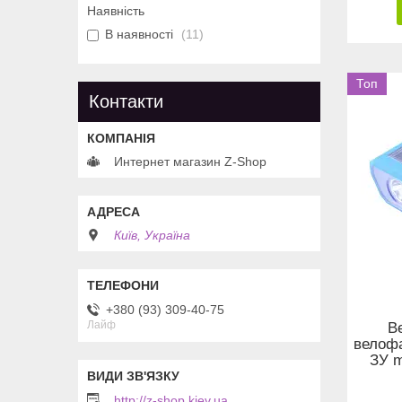
Наявність
В наявності
11
Топ
Контакти
Интернет магазин Z-Shop
Київ, Україна
+380 (93) 309-40-75
Лайф
В
велофа
ЗУ m
http://z-shop.kiev.ua