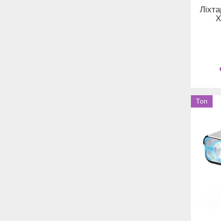
Ліхт
X
Топ