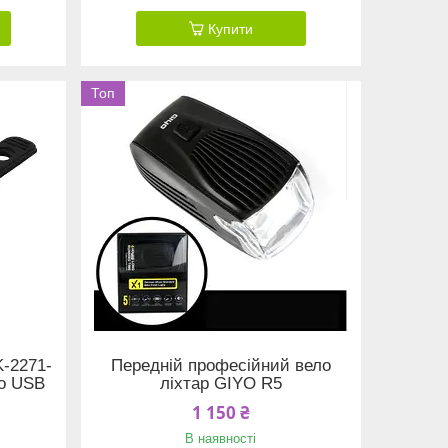
Купити
Топ
K-2271-
Передній професійний вело
ro USB
ліхтар GIYO R5
1 150 ₴
В наявності