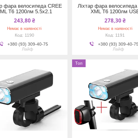
ар фара велосипеда CREE
Ліхтар фара велосипед
ML T6 1200лм 5.5х2.1
XML T6 1200лм US
243,80 ₴
278,30 ₴
Немає в наявності
Немає в наявності
1190
1191
+380 (93) 309-40-75
+380 (93) 309-40-7
Лайф
Лайф
Топ