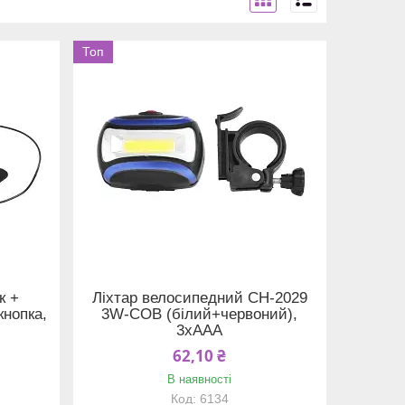
Топ
к +
Ліхтар велосипедний CH-2029
кнопка,
3W-COB (білий+червоний),
3xAAA
62,10 ₴
В наявності
6134