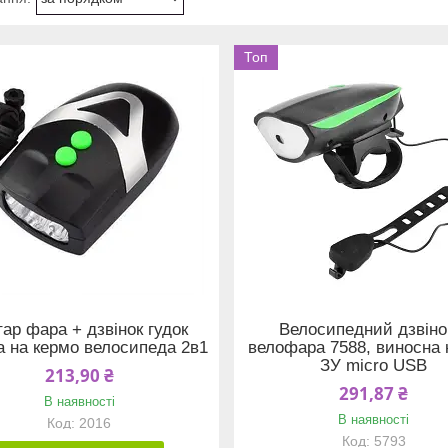
Топ
тар фара + дзвінок гудок
Велосипедний дзвіно
а на кермо велосипеда 2в1
велофара 7588, виносна 
ЗУ micro USB
213,90 ₴
291,87 ₴
В наявності
В наявності
2016
5793