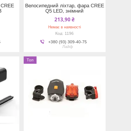
а CREE
Велосипедний ліхтар, фара CREE
B
Q5 LED, знімний
213,90 ₴
Немає в наявності
1196
5
+380 (93) 309-40-75
Лайф
Топ