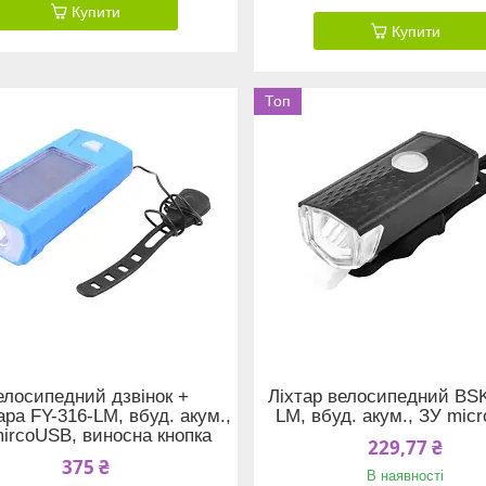
Купити
Купити
Топ
елосипедний дзвінок +
Ліхтар велосипедний BS
ра FY-316-LM, вбуд. акум.,
LM, вбуд. акум., ЗУ mic
ircoUSB, виносна кнопка
229,77 ₴
375 ₴
В наявності