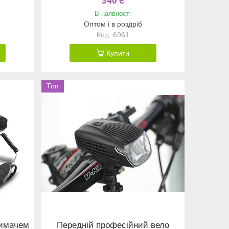
340 ₴
В наявності
Оптом і в роздріб
6961
Купити
Топ
римачем
Передній професійний вело