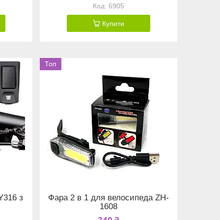
6905
Купити
Топ
Y316 з
Фара 2 в 1 для велосипеда ZH-
1608