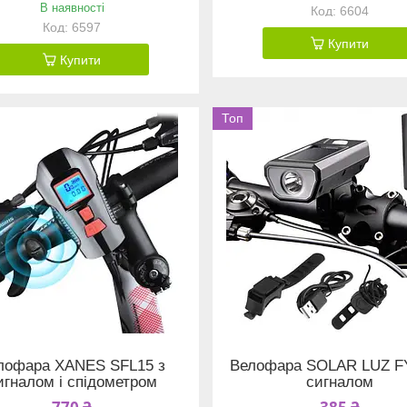
В наявності
6604
6597
Купити
Купити
Топ
лофара XANES SFL15 з
Велофара SOLAR LUZ F
игналом і спідометром
сигналом