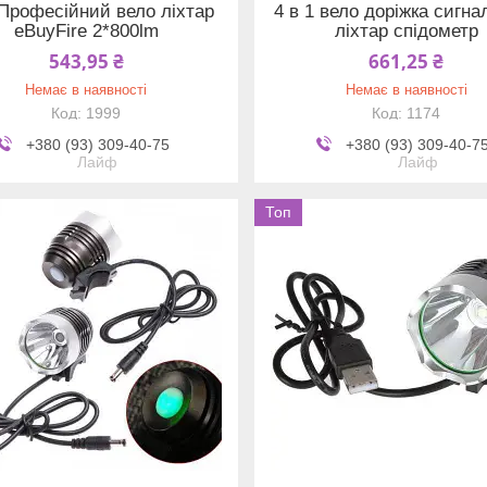
 Професійний вело ліхтар
4 в 1 вело доріжка сигна
eBuyFire 2*800lm
ліхтар спідометр
543,95 ₴
661,25 ₴
Немає в наявності
Немає в наявності
1999
1174
+380 (93) 309-40-75
+380 (93) 309-40-7
Лайф
Лайф
Топ