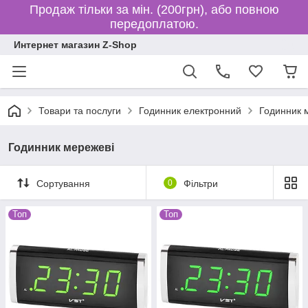
Продаж тільки за мін. (200грн), або повною
передоплатою.
Интернет магазин Z-Shop
Товари та послуги
Годинник електронний
Годинник 
Годинник мережеві
Сортування
0
Фільтри
Топ
Топ