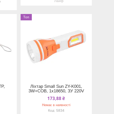
Лайф
5
Топ
TP,
Ліхтар Small Sun ZY-K001,
3W+COB, 1x18650, ЗУ 220V
173,88 ₴
Немає в наявності
5834