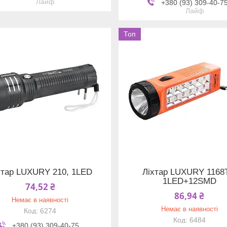
Лайф
+380 (93) 309-40-7
Лайф
Топ
хтар LUXURY 210, 1LED
Ліхтар LUXURY 1168
1LED+12SMD
74,52 ₴
86,94 ₴
Немає в наявності
Немає в наявності
6274
6484
+380 (93) 309-40-75