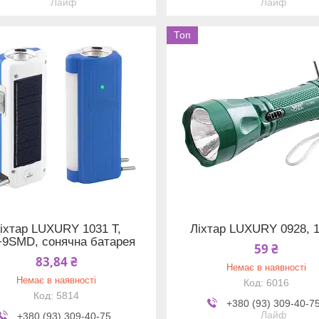
Лайф
Лайф
Топ
іхтар LUXURY 1031 T,
Ліхтар LUXURY 0928, 
9SMD, сонячна батарея
59 ₴
83,84 ₴
Немає в наявності
Немає в наявності
6016
5814
+380 (93) 309-40-7
Лайф
+380 (93) 309-40-75