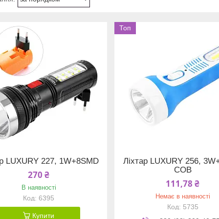
Топ
ар LUXURY 227, 1W+8SMD
Ліхтар LUXURY 256, 3W
COB
270 ₴
111,78 ₴
В наявності
Немає в наявності
6395
5735
Купити