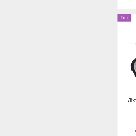
Топ
Лі