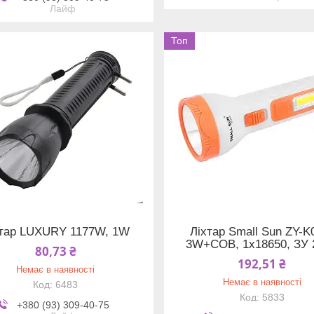
Лайф
Топ
хтар LUXURY 1177W, 1W
Ліхтар Small Sun ZY-K
3W+COB, 1x18650, ЗУ 
80,73 ₴
192,51 ₴
Немає в наявності
Немає в наявності
6483
5833
+380 (93) 309-40-75