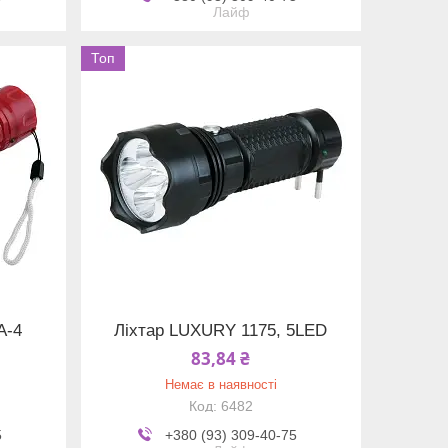
Лайф
Топ
A-4
Ліхтар LUXURY 1175, 5LED
83,84 ₴
Немає в наявності
6482
5
+380 (93) 309-40-75