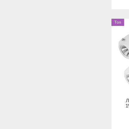
Топ
Л
1