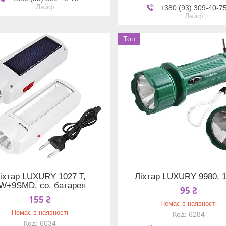
Лайф
+380 (93) 309-40-7
Лайф
Топ
іхтар LUXURY 1027 T,
Ліхтар LUXURY 9980, 
W+9SMD, со. батарея
95 ₴
155 ₴
Немає в наявності
Немає в наявності
6284
6034