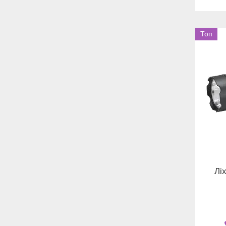
Топ
Лі