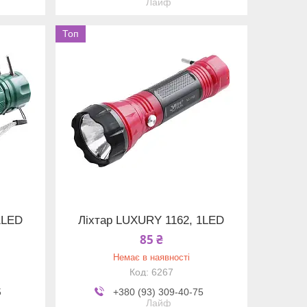
Лайф
Топ
1LED
Ліхтар LUXURY 1162, 1LED
85 ₴
Немає в наявності
6267
5
+380 (93) 309-40-75
Лайф