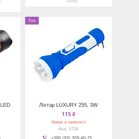
Лайф
5
Топ
1LED
Ліхтар LUXURY 255, 3W
115 ₴
Немає в наявності
5736
5
+380 (93) 309-40-75