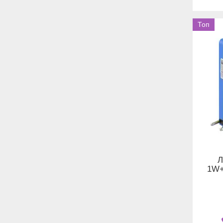
Топ
Л
1W+