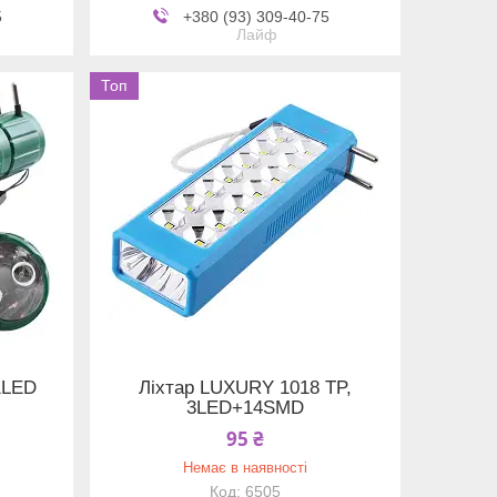
5
+380 (93) 309-40-75
Лайф
Топ
1LED
Ліхтар LUXURY 1018 TP,
3LED+14SMD
95 ₴
Немає в наявності
6505