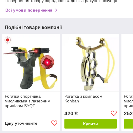
Повернення товару впродовж 14 днів за рахунок покупця
Всі умови повернення
Подібні товари компанії
Рогатка спортивна
Рогатка з компасом
Рога
мисливська з лазерним
Konban
мисл
прицілом SYQT
при
420
252
₴
Ціну уточнюйте
Купити