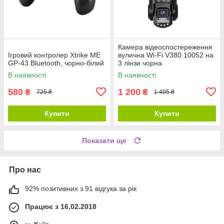
Камера відеоспостереження
Ігровий контролер Xtrike ME
вулична Wi-Fi V380 10052 на
GP-43 Bluetooth, чорно-білий
3 лінзи чорна
В наявності
В наявності
580
1 200
₴
₴
725 ₴
1 495 ₴
Купити
Купити
Показати ще
Про нас
92% позитивних з 91 відгука за рік
Працює з 16.02.2018