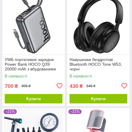
УМБ портативне зарядне
Навушники бездротові
Power Bank HOCO Q39
Bluetooth HOCO Tone W53,
20000 mAh з вбудованими
чорні
кабелями, сіре
В наявності
В наявності
700
430
₴
₴
895 ₴
545 ₴
Купити
Купити
–21%
–21%