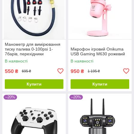
Манометр для вимірювання
тиску палива 0-100psi 1-
Мікрофон ігровий Onikuma
7барів, перехідники
USB Gaming M630 рожевий
В наявності
В наявності
550
950
₴
₴
695 ₴
1 195 ₴
Купити
Купити
–20%
–20%