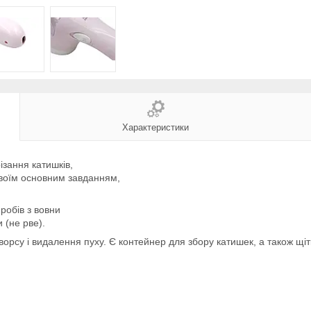
Характеристики
ізання катишків,
 своїм основним завданням,
иробів з вовни
и (не рве).
орсу і видалення пуху. Є контейнер для збору катишек, а також щі