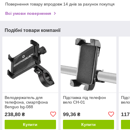
Повернення товару впродовж 14 днів за рахунок покупця
Всі умови повернення
Подібні товари компанії
Велодержатель для
Підставка під телефон
Підс
телефона, смартфона
вело CH-01
вел
Benguo bg-088
238,80
99,36
117
₴
₴
Купити
Купити