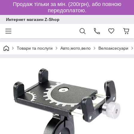
Продаж тільки за мін. (200грн), або повною
передоплатою.
Интернет магазин Z-Shop
Товари та послуги
Авто,мото,вело
Велоаксесуари