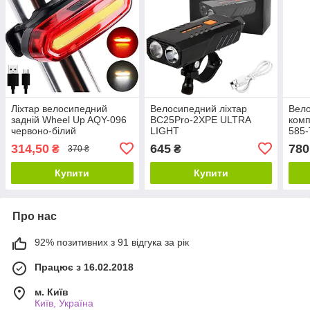
Ліхтар велосипедний
Велосипедний ліхтар
Вело
задній Wheel Up AQY-096
BC25Pro-2XPE ULTRA
комп
червоно-білий
LIGHT
585
314,50
645
780
₴
₴
370 ₴
Купити
Купити
Про нас
92% позитивних з 91 відгука за рік
Працює з 16.02.2018
м. Київ
Київ, Україна