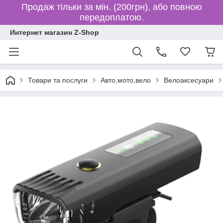
Продаж тільки за мін. (200грн), або повною
передоплатою.
Интернет магазин Z-Shop
Товари та послуги
Авто,мото,вело
Велоаксесуари