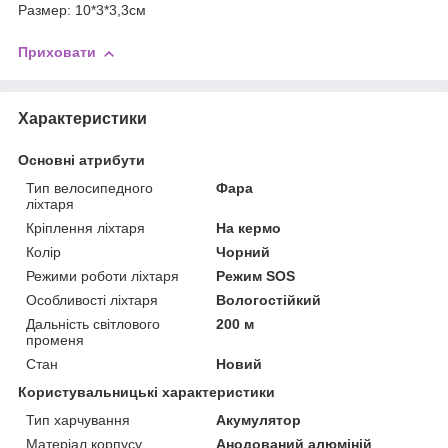
Размер: 10*3*3,3см
Приховати
Характеристики
Основні атрибути
Тип велосипедного
Фара
ліхтаря
Кріплення ліхтаря
На кермо
Колір
Чорний
Режими роботи ліхтаря
Режим SOS
Особливості ліхтаря
Вологостійкий
Дальність світлового
200 м
променя
Стан
Новий
Користувальницькі характеристики
Тип харчування
Акумулятор
Матеріал корпусу
Анодований алюміній