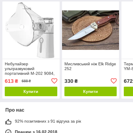
Небулайзер
Мисливський ніж Elk Ridge
Терм
ультразвуковий
252
YM-
портативний M-202 9084,
біло-сірий
613
330
672
₴
₴
688 ₴
Купити
Купити
Про нас
92% позитивних з 91 відгука за рік
Працює з 16.02.2018