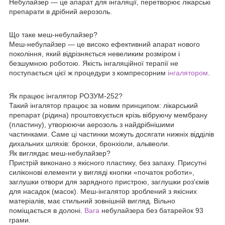
Небулайзер — це апарат для інгаляції, перетворює лікарські
препарати в дрібний аерозоль.
Що таке меш-небулайзер?
Меш-небулайзер — це високо ефективний апарат нового
покоління, який відрізняється невеликим розміром і
безшумною роботою. Якість інгаляційної терапії не
поступається цієї ж процедури з компресорним
інгалятором
.
Як працює інгалятор РОЗУМ-252?
Такий інгалятор працює за новим принципом: лікарський
препарат (рідина) проштовхується крізь вібруючу мембрану
(пластину), утворюючи аерозоль з найдрібнішими
частинками. Саме ці частинки можуть досягати нижніх відділів
дихальних шляхів: бронхи, бронхіоли, альвеоли.
Як виглядає меш-небулайзер?
Пристрій виконано з якісного пластику, без запаху. Присутні
силіконові елементи у вигляді кнопки «початок роботи»,
заглушки отвори для зарядного пристрою, заглушки роз'ємів
для насадок (масок). Меш-інгалятор зроблений з якісних
матеріалів, має стильний зовнішній вигляд. Вільно
поміщається в долоні.
Вага
небулайзера без батарейок 93
грами.