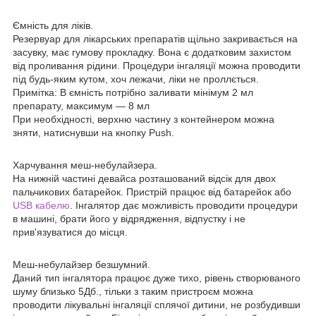
Ємність для ліків.
Резервуар для лікарських препаратів щільно закривається на
засувку, має гумову прокладку. Вона є додатковим захистом
від проливання рідини. Процедури інгаляції можна проводити
під будь-яким кутом, хоч лежачи, ліки не проллється.
Примітка: В ємність потрібно заливати мінімум 2 мл
препарату, максимум — 8 мл
При необхідності, верхню частину з контейнером можна
зняти, натиснувши на кнопку Push.
Харчування меш-небулайзера.
На нижній частині девайса розташований відсік для двох
пальчикових батарейок. Пристрій працює від батарейок або
USB кабелю
. Інгалятор дає можливість проводити процедури
в машині, брати його у відрядження, відпустку і не
прив'язуватися до місця.
Меш-небулайзер безшумний.
Даний тип інгалятора працює дуже тихо, рівень створюваного
шуму близько 5Дб., тільки з таким пристроєм можна
проводити лікувальні інгаляції сплячої дитини, не розбудивши