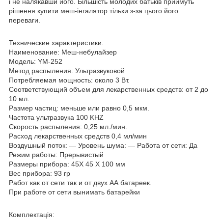
і не налякавши його. Більшість молодих батьків приймуть
рішення купити меш-інгалятор тільки з-за цього його
переваги.
Технические характеристики:
Наименование: Меш-небулайзер
Модель: YM-252
Метод распыления: Ультразвуковой
Потребляемая мощность: около 3 Вт.
Соответствующий объем для лекарственных средств: от 2 до
10 мл.
Размер частиц: меньше или равно 0,5 мкм.
Частота ультразвука 100 KHZ
Скорость распыления: 0,25 мл./мин.
Расход лекарственных средств 0,4 мл/мин
Воздушный поток: — Уровень шума: — Работа от сети: Да
Режим работы: Прерывистый
Размеры прибора: 45X 45 X 100 мм
Вес прибора: 93 гр
Работ как от сети так и от двух АА батареек.
При работе от сети вынимать батарейки
Комплектація: