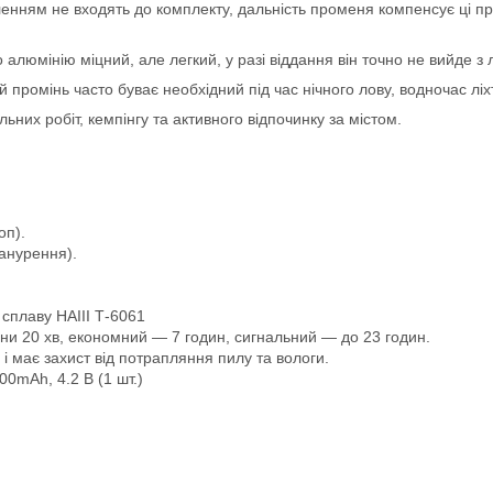
пленням не входять до комплекту, дальність променя компенсує ці п
о алюмінію міцний, але легкий, у разі віддання він точно не вийде з
промінь часто буває необхідний під час нічного лову, водночас ліх
ьних робіт, кемпінгу та активного відпочинку за містом.
оп).
анурення).
сплаву HAIII Т-6061
ни 20 хв, економний — 7 годин, сигнальний — до 23 годин.
і має захист від потрапляння пилу та вологи.
0mAh, 4.2 В (1 шт.)