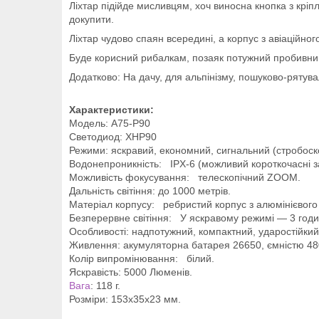
Ліхтар підійде мисливцям, хоч виносна кнопка з крі
докупити.
Ліхтар чудово спаян всередині, а корпус з авіаційног
Буде корисний рибалкам, позаяк потужний пробивний 
Додатково: На дачу, для альпінізму, пошуково-рятувал
Характеристики:
Модель: A75-P90
Светодиод: XHP90
Режими: яскравий, економний, сигнальний (стробоск
Водонепроникність: IPX-6 (можливий короткочасні з
Можливість фокусування: телескопічний ZOOM.
Дальність світіння: до 1000 метрів.
Матеріал корпусу: ребристий корпус з алюмінієвого 
Безперервне світіння: У яскравому режимі — 3 годи
Особливості: надпотужний, компактний, ударостійкий 
Живлення: акумуляторна батарея 26650, ємністю 480
Колір випромінювання: білий.
Яскравість: 5000 Люменів.
Вага
: 118 г.
Розміри: 153х35х23 мм.