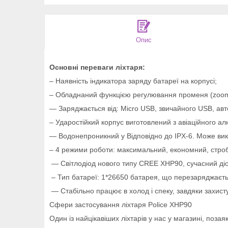
Опис
Основні переваги ліхтаря:
– Наявність індикатора заряду батареї на корпусі;
– Обладнаний функцією регулювання променя (zoom)
— Заряджається від: Micro USB, звичайного USB, ав
– Ударостійкий корпус виготовлений з авіаційного ал
— Водонепроникний у Відповідно до IPX-6. Може вико
– 4 режими роботи: максимальний, економний, строб
— Світлодіод нового типу CREE XHP90, сучасний діо
– Тип батареї: 1*26650 батарея, що перезаряджаєть
— Стабільно працює в холод і спеку, завдяки захисту
Сфери застосування ліхтаря Police XHP90
Один із найцікавіших ліхтарів у нас у магазині, поз