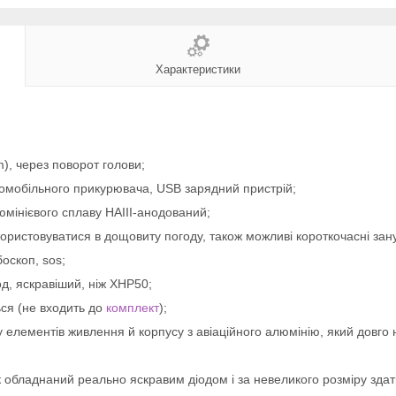
Характеристики
, через поворот голови;
томобільного прикурювача, USB зарядний пристрій;
юмінієвого сплаву HAIII-анодований;
ристовуватися в дощовиту погоду, також можливі короткочасні зан
оскоп, sos;
д, яскравіший, ніж XHP50;
ся (не входить до
комплект
);
 елементів живлення й корпусу з авіаційного алюмінію, який довго 
аяк обладнаний реально яскравим діодом і за невеликого розміру зд