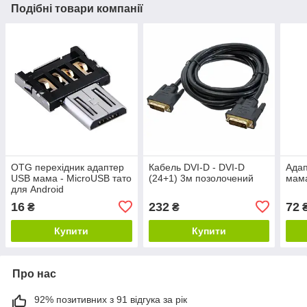
Подібні товари компанії
OTG перехідник адаптер
Кабель DVI-D - DVI-D
Адап
USB мама - MicroUSB тато
(24+1) 3м позолочений
мама
для Android
16
232
72
₴
₴
Купити
Купити
Про нас
92% позитивних з 91 відгука за рік