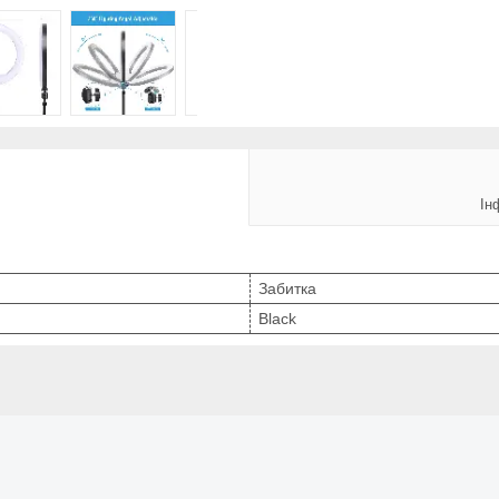
Ін
Забитка
Black