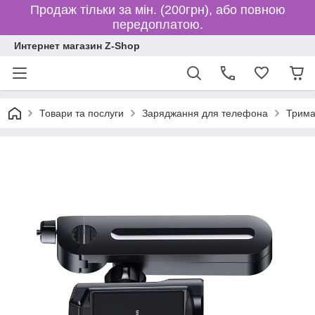
Продаж тільки за мін. (200грн), або повною
передоплатою.
Интернет магазин Z-Shop
Товари та послуги
Заряджання для телефона
Трима