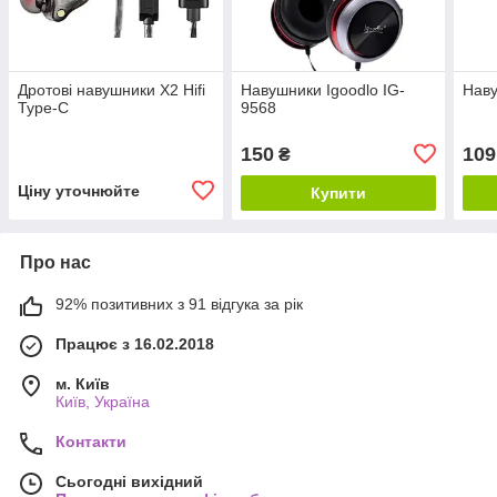
Дротові навушники X2 Hifi
Навушники Igoodlo IG-
Наву
Type-C
9568
150
109
₴
Ціну уточнюйте
Купити
Про нас
92% позитивних з 91 відгука за рік
Працює з 16.02.2018
м. Київ
Київ, Україна
Контакти
Сьогодні вихідний