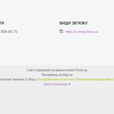
 309-40-75
http://z-shop.kiev.ua
Сайт створений на маркетплейсі
Prom.ua
Продавець на Bigl.ua
Интернет магазин Z-Shop |
Поскаржитися на контент
|
Політика конфіденційнос
Select Language
▼