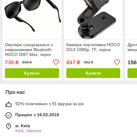
Окуляри сонцезахисні з
Камера портативна HOCO
Дрот
навушниками Bluetooth
DI13 1080p, TF, чорна
миш
HOCO DI87 Max, чорні
730
847
156
₴
₴
895 ₴
992 ₴
Купити
Купити
Про нас
92% позитивних з 91 відгука за рік
Працює з 16.02.2018
м. Київ
Київ, Україна