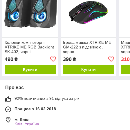
Колонки комп'ютерні
Ігрова мишка XTRIKE ME
Мишк
XTRIKE ME RGB Backlight
GM-222 з підсвіткою,
XTR
SK-402, чорні
чорна
чорн
490
390
310
₴
₴
Купити
Купити
Про нас
92% позитивних з 91 відгука за рік
Працює з 16.02.2018
м. Київ
Київ, Україна