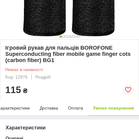
Ігровий рукав для пальців BOROFONE
Superconducting fiber mobile game finger cots
(carbon fiber) BG1
Немає в наявності
Код: 12976
Роздріб
115
₴
арактеристики
Доставка
Оплата
Умови повернення
Характеристики
Основні