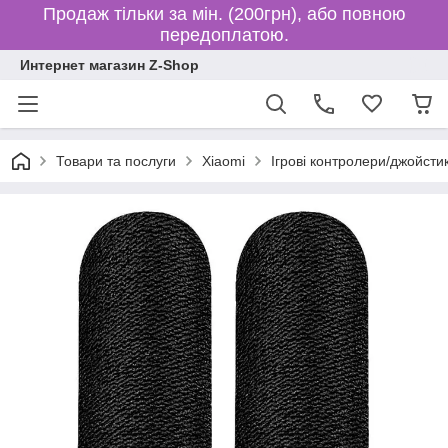
Продаж тільки за мін. (200грн), або повною
передоплатою.
Интернет магазин Z-Shop
Товари та послуги
Xiaomi
Ігрові контролери/джойсти