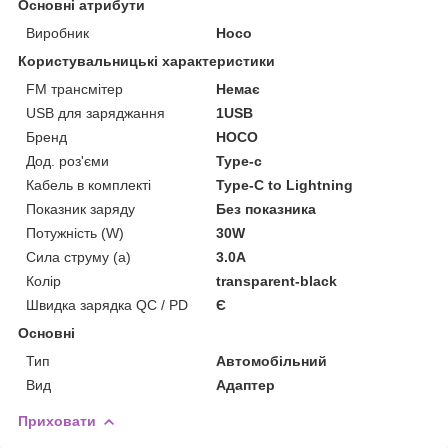
Основні атрибути
Виробник
Hoco
Користувальницькі характеристики
FM трансмітер
Немає
USB для заряджання
1USB
Бренд
HOCO
Дод. роз'єми
Type-c
Кабель в комплекті
Type-C to Lightning
Показник заряду
Без показника
Потужність (W)
30W
Сила струму (а)
3.0A
Колір
transparent-black
Швидка зарядка QC / PD
Є
Основні
Тип
Автомобільний
Вид
Адаптер
Приховати