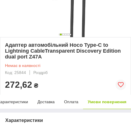
Адаптер автомобільний Hoco Type-C to
Lightning CableTransparent Discovery Edition
dual port Z47A
Немає в наявності
Код: 25844
Роздріб
272,62
₴
арактеристики
Доставка
Оплата
Умови повернення
Характеристики